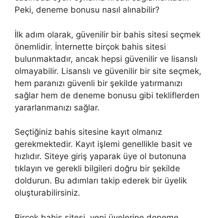
Peki, deneme bonusu nasıl alınabilir?
İlk adım olarak, güvenilir bir bahis sitesi seçmek
önemlidir. İnternette birçok bahis sitesi
bulunmaktadır, ancak hepsi güvenilir ve lisanslı
olmayabilir. Lisanslı ve güvenilir bir site seçmek,
hem paranızı güvenli bir şekilde yatırmanızı
sağlar hem de deneme bonusu gibi tekliflerden
yararlanmanızı sağlar.
Seçtiğiniz bahis sitesine kayıt olmanız
gerekmektedir. Kayıt işlemi genellikle basit ve
hızlıdır. Siteye giriş yaparak üye ol butonuna
tıklayın ve gerekli bilgileri doğru bir şekilde
doldurun. Bu adımları takip ederek bir üyelik
oluşturabilirsiniz.
Birçok bahis sitesi, yeni üyelerine deneme