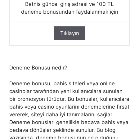
Betnis güncel giriş adresi ve 100 TL
deneme bonusundan faydalanmak için
Tıklayın
Deneme Bonusu nedir?
Deneme bonusu, bahis siteleri veya online
casinolar tarafından yeni kullanıcılara sunulan
bir promosyon türüdür. Bu bonuslar, kullanıcılara
bahis veya casino oyunlarını denemelerine fırsat
vererek, siteyi daha iyi tanımalarını sağlar.
Deneme bonusları genellikle bedava bahis veya
bedava dönüşler şeklinde sunulur. Bu blog
yazısında, deneme bonusunun ne olduğunu,