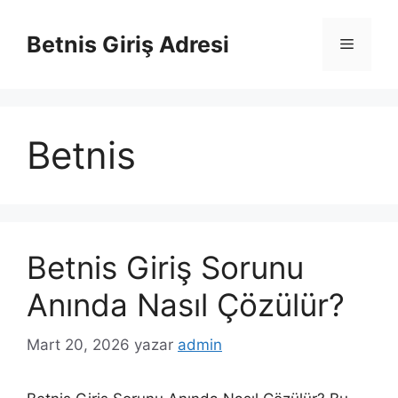
İçeriğe
atla
Betnis Giriş Adresi
Menü
Betnis
Betnis Giriş Sorunu
Anında Nasıl Çözülür?
Mart 20, 2026
yazar
admin