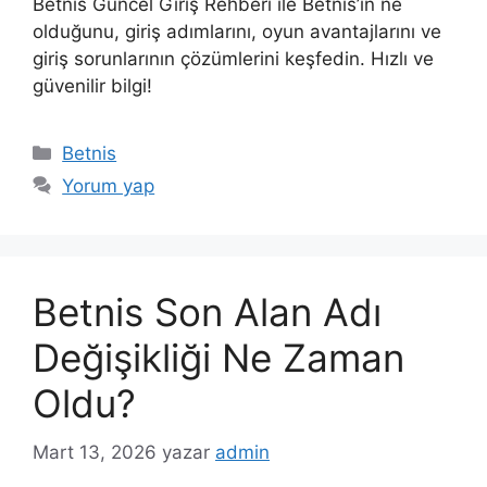
Betnis Güncel Giriş Rehberi ile Betnis’in ne
olduğunu, giriş adımlarını, oyun avantajlarını ve
giriş sorunlarının çözümlerini keşfedin. Hızlı ve
güvenilir bilgi!
Kategoriler
Betnis
Yorum yap
Betnis Son Alan Adı
Değişikliği Ne Zaman
Oldu?
Mart 13, 2026
yazar
admin