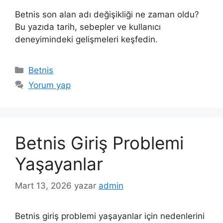
Betnis son alan adı değişikliği ne zaman oldu?
Bu yazıda tarih, sebepler ve kullanıcı
deneyimindeki gelişmeleri keşfedin.
Kategoriler
Betnis
Yorum yap
Betnis Giriş Problemi
Yaşayanlar
Mart 13, 2026
yazar
admin
Betnis giriş problemi yaşayanlar için nedenlerini