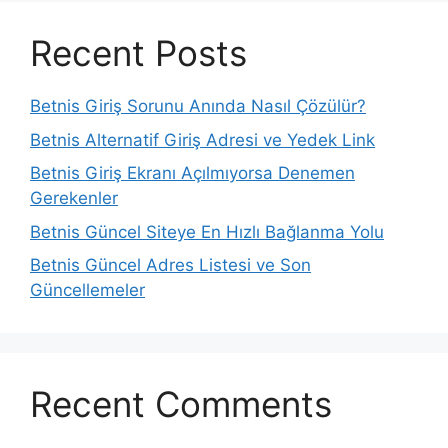
Recent Posts
Betnis Giriş Sorunu Anında Nasıl Çözülür?
Betnis Alternatif Giriş Adresi ve Yedek Link
Betnis Giriş Ekranı Açılmıyorsa Denemen
Gerekenler
Betnis Güncel Siteye En Hızlı Bağlanma Yolu
Betnis Güncel Adres Listesi ve Son
Güncellemeler
Recent Comments