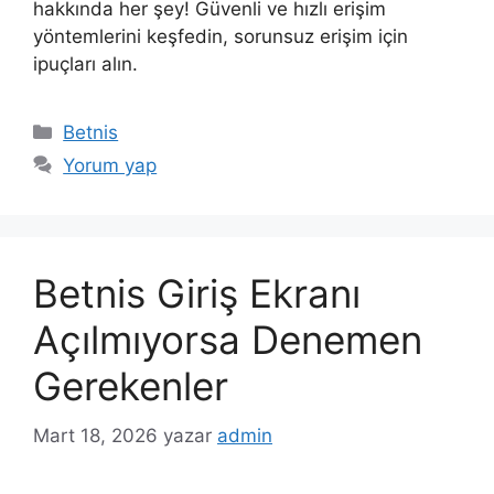
hakkında her şey! Güvenli ve hızlı erişim
yöntemlerini keşfedin, sorunsuz erişim için
ipuçları alın.
Kategoriler
Betnis
Yorum yap
Betnis Giriş Ekranı
Açılmıyorsa Denemen
Gerekenler
Mart 18, 2026
yazar
admin