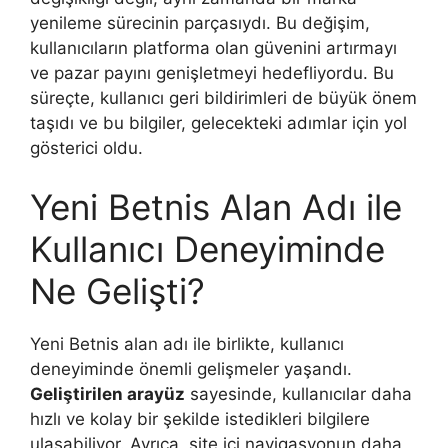
yenileme sürecinin parçasıydı. Bu değişim,
kullanıcıların platforma olan güvenini artırmayı
ve pazar payını genişletmeyi hedefliyordu. Bu
süreçte, kullanıcı geri bildirimleri de büyük önem
taşıdı ve bu bilgiler, gelecekteki adımlar için yol
gösterici oldu.
Yeni Betnis Alan Adı ile
Kullanıcı Deneyiminde
Ne Gelişti?
Yeni Betnis alan adı ile birlikte, kullanıcı
deneyiminde önemli gelişmeler yaşandı.
Geliştirilen arayüz
sayesinde, kullanıcılar daha
hızlı ve kolay bir şekilde istedikleri bilgilere
ulaşabiliyor. Ayrıca, site içi navigasyonun daha