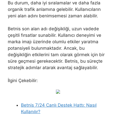
Bu durum, daha iyi sıralamalar ve daha fazla
organik trafik anlamına gelebilir. Kullanıcıların
yeni alan adını benimsemesi zaman alabilir.
Betnis son alan adı değişikliği, uzun vadede
çeşitli fırsatlar sunabilir. Kullanıcı deneyimi ve
marka imajı üzerinde olumlu etkiler yaratma
potansiyeli bulunmaktadır. Ancak, bu
değişikliğin etkilerini tam olarak görmek için bir
süre geçmesi gerekecektir. Betnis, bu süreçte
stratejik adımlar atarak avantaj sağlayabilir.
İlgini Çekebilir:
Betnis 7/24 Canlı Destek Hattı: Nasıl
Kullanılır?