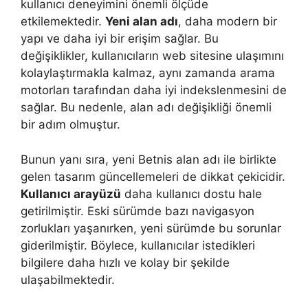
kullanıcı deneyimini önemli ölçüde
etkilemektedir.
Yeni alan adı
, daha modern bir
yapı ve daha iyi bir erişim sağlar. Bu
değişiklikler, kullanıcıların web sitesine ulaşımını
kolaylaştırmakla kalmaz, aynı zamanda arama
motorları tarafından daha iyi indekslenmesini de
sağlar. Bu nedenle, alan adı değişikliği önemli
bir adım olmuştur.
Bunun yanı sıra, yeni Betnis alan adı ile birlikte
gelen tasarım güncellemeleri de dikkat çekicidir.
Kullanıcı arayüzü
daha kullanıcı dostu hale
getirilmiştir. Eski sürümde bazı navigasyon
zorlukları yaşanırken, yeni sürümde bu sorunlar
giderilmiştir. Böylece, kullanıcılar istedikleri
bilgilere daha hızlı ve kolay bir şekilde
ulaşabilmektedir.