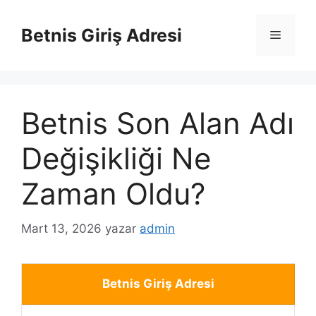
İçeriğe
atla
Betnis Giriş Adresi
Menü
Betnis Son Alan Adı
Değişikliği Ne
Zaman Oldu?
Mart 13, 2026
yazar
admin
Betnis Giriş Adresi