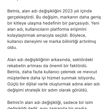
Betnis, alan adı değişikliğini 2023 yılı içinde
gerçekleştirdi. Bu değişim, markanın daha geniş
bir kitleye ulaşma hedefinin bir parçasıydı. Yeni
alan adı, kullanıcıların platforma erişimini
kolaylaştırmak amacıyla seçildi. Böylece,
kullanıcı deneyimi ve marka bilinirliği artırılmış
oldu.
Alan adı değişikliğinin arkasında, sektördeki
rekabetin artması da önemli bir faktördü.
Betnis, daha fazla kullanıcı çekmek ve mevcut
müşterilere daha iyi hizmet sunmak istiyordu.
Güçlü bir dijital varlık oluşturmak adına alan adı
değişimi stratejik bir adım olarak görüldü.
Betnis’in alan adı değişikliği, sadece bir isim
değişikliği değil, aynı zamanda bir marka