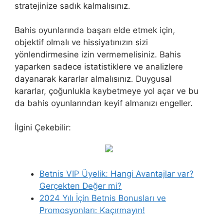
stratejinize sadık kalmalısınız.
Bahis oyunlarında başarı elde etmek için,
objektif olmalı ve hissiyatınızın sizi
yönlendirmesine izin vermemelisiniz. Bahis
yaparken sadece istatistiklere ve analizlere
dayanarak kararlar almalısınız. Duygusal
kararlar, çoğunlukla kaybetmeye yol açar ve bu
da bahis oyunlarından keyif almanızı engeller.
İlgini Çekebilir:
Betnis VIP Üyelik: Hangi Avantajlar var?
Gerçekten Değer mi?
2024 Yılı İçin Betnis Bonusları ve
Promosyonları: Kaçırmayın!