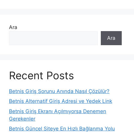
Ara
Ara
Recent Posts
Betnis Giriş Sorunu Anında Nasıl Çözülür?
Betnis Alternatif Giriş Adresi ve Yedek Link
Betnis Giriş Ekranı Açılmıyorsa Denemen
Gerekenler
Betnis Güncel Siteye En Hızlı Bağlanma Yolu