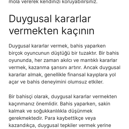
mola vererek kendinizi koruyabilirsiniz.
Duygusal kararlar
vermekten kaçının
Duygusal kararlar vermek, bahis yaparken
birçok oyuncunun düştüğü bir tuzaktır. Bir bahis
oyununda, her zaman akılcı ve mantıklı kararlar
vermek, kazanma şansını artırır. Ancak duygusal
kararlar almak, genellikle finansal kayıplara yol
açar ve bahis deneyimini olumsuz etkiler.
Bir bahisçi olarak, duygusal kararlar vermekten
kaçınmanız önemlidir. Bahis yaparken, sakin
kalmak ve soğukkanlılıkla düşünmek
gerekmektedir. Para kaybettikçe veya
kazandıkça, duygusal tepkiler vermek yerine