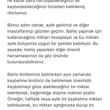
ne kadar para harcayabileceğinizi ve
kaybedebileceğinizi önceden belirlemiş
olursunuz.
Birinci adım olarak, aylık gelirinizi ve diğer
masraflarınızı gözden geçirin. Bahis yapmak için
kullanacağınız miktarı hesaplayın ve bu miktarı
aylık bütçenize uygun bir şekilde belirleyin. Bu
sayede, bahis yaparken diğer önemli
harcamalarınızı da göz önünde
bulundurabilirsiniz.
Bahis limitlerinizi belirlerken aynı zamanda
kaybetme limitinizi de belirlemek önemlidir.
Kaybetmeyi göze alabileceğiniz bir miktar
belirlemek, bağımlılığa düşme riskinizi azaltır.
Örneğin, haftalık veya aylık bir kaybetme miktarı
belirleyerek, bu miktarı aştığınızda durup bir