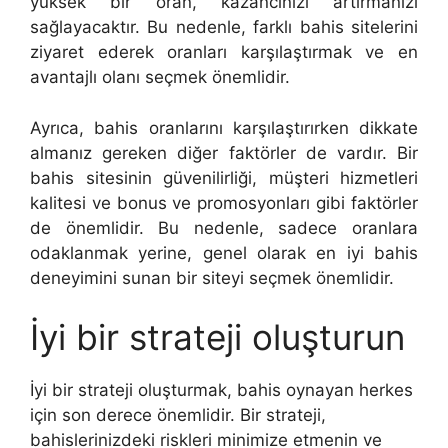
yüksek bir oran, kazancınızı artırmanızı
sağlayacaktır. Bu nedenle, farklı bahis sitelerini
ziyaret ederek oranları karşılaştırmak ve en
avantajlı olanı seçmek önemlidir.
Ayrıca, bahis oranlarını karşılaştırırken dikkate
almanız gereken diğer faktörler de vardır. Bir
bahis sitesinin güvenilirliği, müşteri hizmetleri
kalitesi ve bonus ve promosyonları gibi faktörler
de önemlidir. Bu nedenle, sadece oranlara
odaklanmak yerine, genel olarak en iyi bahis
deneyimini sunan bir siteyi seçmek önemlidir.
İyi bir strateji oluşturun
İyi bir strateji oluşturmak, bahis oynayan herkes
için son derece önemlidir. Bir strateji,
bahislerinizdeki riskleri minimize etmenin ve