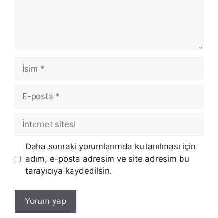
İsim
E-
posta
İnternet
sitesi
Daha sonraki yorumlarımda kullanılması için
adım, e-posta adresim ve site adresim bu
tarayıcıya kaydedilsin.