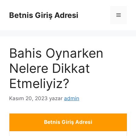
İçeriğe
atla
Betnis Giriş Adresi
Menü
Bahis Oynarken
Nelere Dikkat
Etmeliyiz?
Kasım 20, 2023
yazar
admin
Betnis Giriş Adresi