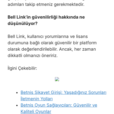
adımları takip etmeniz gerekmektedir.
Bell Link’in güvenilirliği hakkında ne
düşünülüyor?
Bell Link, kullanıcı yorumlarına ve lisans
durumuna bağlı olarak güvenilir bir platform
olarak değerlendirilebilir. Ancak, her zaman
dikkatli olmanızı öneririz.
İlgini Çekebilir:
Betnis Şikayet Girişi: Yaşadığınız Sorunları
İletmenin Yolları
Betnis Oyun Sağlayıcıları: Güvenilir ve
Kaliteli Oyunlar