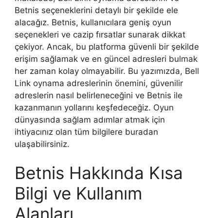
Betnis seçeneklerini detaylı bir şekilde ele
alacağız. Betnis, kullanıcılara geniş oyun
seçenekleri ve cazip fırsatlar sunarak dikkat
çekiyor. Ancak, bu platforma güvenli bir şekilde
erişim sağlamak ve en güncel adresleri bulmak
her zaman kolay olmayabilir. Bu yazımızda, Bell
Link oynama adreslerinin önemini, güvenilir
adreslerin nasıl belirleneceğini ve Betnis ile
kazanmanın yollarını keşfedeceğiz. Oyun
dünyasında sağlam adımlar atmak için
ihtiyacınız olan tüm bilgilere buradan
ulaşabilirsiniz.
Betnis Hakkında Kısa
Bilgi ve Kullanım
Alanları