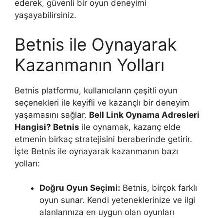
ederek, güvenli bir oyun deneyimi
yaşayabilirsiniz.
Betnis ile Oynayarak
Kazanmanın Yolları
Betnis platformu, kullanıcıların çeşitli oyun
seçenekleri ile keyifli ve kazançlı bir deneyim
yaşamasını sağlar.
Bell Link Oynama Adresleri
Hangisi? Betnis
ile oynamak, kazanç elde
etmenin birkaç stratejisini beraberinde getirir.
İşte Betnis ile oynayarak kazanmanın bazı
yolları:
Doğru Oyun Seçimi:
Betnis, birçok farklı
oyun sunar. Kendi yeteneklerinize ve ilgi
alanlarınıza en uygun olan oyunları