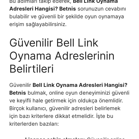
Bu adımları takip ederek,
Bell Link Oynama
Adresleri Hangisi? Betnis
sorunuzun cevabını
bulabilir ve güvenli bir şekilde oyun oynamaya
erişim sağlayabilirsiniz.
Güvenilir Bell Link
Oynama Adreslerinin
Belirtileri
Güvenilir
Bell Link Oynama Adresleri Hangisi?
Betnis
bulmak, online oyun deneyiminizi güvenli
ve keyifli hale getirmek için oldukça önemlidir.
Birçok kullanıcı, güvenilir adresleri belirlemek
için bazı kriterlere dikkat etmelidir. İşte bu
kriterlerden bazıları: