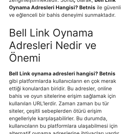
Oynama Adresleri Hangisi? Betnis
ile güvenli
ve eğlenceli bir bahis deneyimi sunmaktadır.
Bell Link Oynama
Adresleri Nedir ve
Önemi
Bell Link oynama adresleri hangisi? Betnis
gibi platformlarda kullanıcıların en çok merak
ettiği konulardan biridir. Bu adresler, online
bahis ve oyun sitelerine erişim sağlamak için
kullanılan URL’lerdir. Zaman zaman bu tür
siteler, çeşitli sebeplerden ötürü erişim
engelleriyle karşılaşabilirler. Bu durumda,
kullanıcıların bu platformlara ulaşabilmesi için
alternatif oynama adreslerine ihtiyaçları vardır.