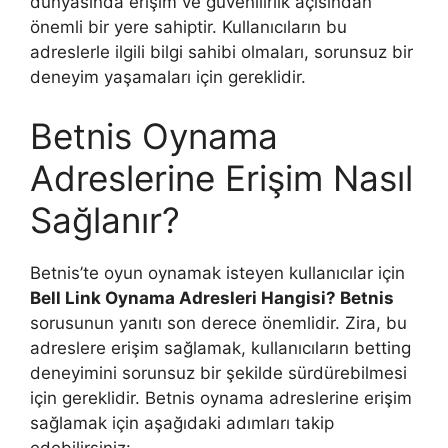
dünyasında erişim ve güvenilirlik açısından
önemli bir yere sahiptir. Kullanıcıların bu
adreslerle ilgili bilgi sahibi olmaları, sorunsuz bir
deneyim yaşamaları için gereklidir.
Betnis Oynama
Adreslerine Erişim Nasıl
Sağlanır?
Betnis’te oyun oynamak isteyen kullanıcılar için
Bell Link Oynama Adresleri Hangisi? Betnis
sorusunun yanıtı son derece önemlidir. Zira, bu
adreslere erişim sağlamak, kullanıcıların betting
deneyimini sorunsuz bir şekilde sürdürebilmesi
için gereklidir. Betnis oynama adreslerine erişim
sağlamak için aşağıdaki adımları takip