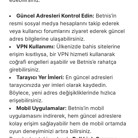
edebilirsiniz:
Güncel Adresleri Kontrol Edin:
Betnis’in
resmi sosyal medya hesaplarını takip ederek
veya kullanıcı forumlarını ziyaret ederek güncel
adres bilgilerine ulaşabilirsiniz.
VPN Kullanımı:
Ülkenizde bahis sitelerine
erişim kısıtlıysa, bir VPN hizmeti kullanarak
coğrafi engelleri aşabilir ve Betnis’e rahatça
girebilirsiniz.
Tarayıcı Yer İmleri:
En güncel adresleri
tarayıcınızda yer imleri olarak kaydedin.
Böylece, yeni adres değişikliklerinde hızlıca
erişebilirsiniz.
Mobil Uygulamalar:
Betnis’in mobil
uygulamasını indirerek, hem güncel adreslere
kolay erişim sağlayabilir hem de mobil ortamda
oyun deneyiminizi artıra bilirsiniz.