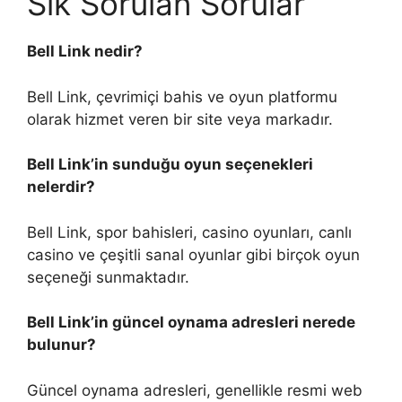
Sık Sorulan Sorular
Bell Link nedir?
Bell Link, çevrimiçi bahis ve oyun platformu
olarak hizmet veren bir site veya markadır.
Bell Link’in sunduğu oyun seçenekleri
nelerdir?
Bell Link, spor bahisleri, casino oyunları, canlı
casino ve çeşitli sanal oyunlar gibi birçok oyun
seçeneği sunmaktadır.
Bell Link’in güncel oynama adresleri nerede
bulunur?
Güncel oynama adresleri, genellikle resmi web