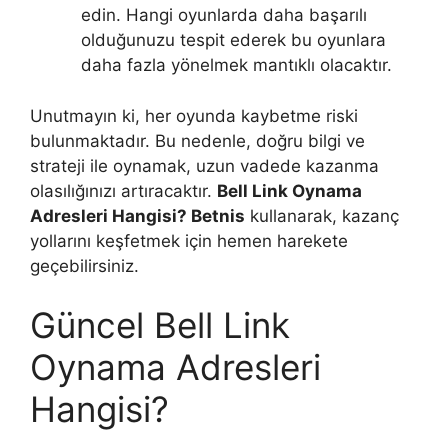
edin. Hangi oyunlarda daha başarılı
olduğunuzu tespit ederek bu oyunlara
daha fazla yönelmek mantıklı olacaktır.
Unutmayın ki, her oyunda kaybetme riski
bulunmaktadır. Bu nedenle, doğru bilgi ve
strateji ile oynamak, uzun vadede kazanma
olasılığınızı artıracaktır.
Bell Link Oynama
Adresleri Hangisi? Betnis
kullanarak, kazanç
yollarını keşfetmek için hemen harekete
geçebilirsiniz.
Güncel Bell Link
Oynama Adresleri
Hangisi?