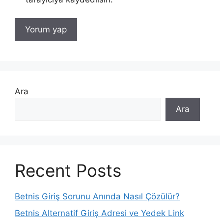
Ara
Ara
Recent Posts
Betnis Giriş Sorunu Anında Nasıl Çözülür?
Betnis Alternatif Giriş Adresi ve Yedek Link