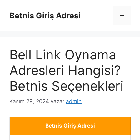
İçeriğe
atla
Betnis Giriş Adresi
Menü
Bell Link Oynama
Adresleri Hangisi?
Betnis Seçenekleri
Kasım 29, 2024
yazar
admin
Betnis Giriş Adresi