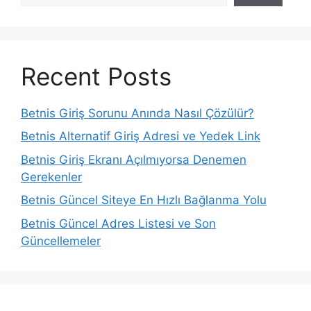
Recent Posts
Betnis Giriş Sorunu Anında Nasıl Çözülür?
Betnis Alternatif Giriş Adresi ve Yedek Link
Betnis Giriş Ekranı Açılmıyorsa Denemen
Gerekenler
Betnis Güncel Siteye En Hızlı Bağlanma Yolu
Betnis Güncel Adres Listesi ve Son
Güncellemeler