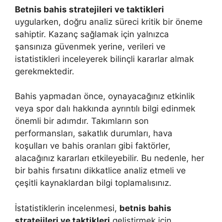
Betnis bahis stratejileri ve taktikleri
uygularken, doğru analiz süreci kritik bir öneme
sahiptir. Kazanç sağlamak için yalnızca
şansınıza güvenmek yerine, verileri ve
istatistikleri inceleyerek bilinçli kararlar almak
gerekmektedir.
Bahis yapmadan önce, oynayacağınız etkinlik
veya spor dalı hakkında ayrıntılı bilgi edinmek
önemli bir adımdır. Takımların son
performansları, sakatlık durumları, hava
koşulları ve bahis oranları gibi faktörler,
alacağınız kararları etkileyebilir. Bu nedenle, her
bir bahis fırsatını dikkatlice analiz etmeli ve
çeşitli kaynaklardan bilgi toplamalısınız.
İstatistiklerin incelenmesi,
betnis bahis
stratejileri ve taktikleri
geliştirmek için