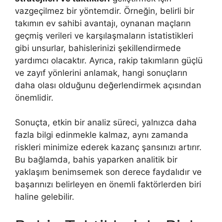
vazgeçilmez bir yöntemdir. Örneğin, belirli bir
takımın ev sahibi avantajı, oynanan maçların
geçmiş verileri ve karşılaşmaların istatistikleri
gibi unsurlar, bahislerinizi şekillendirmede
yardımcı olacaktır. Ayrıca, rakip takımların güçlü
ve zayıf yönlerini anlamak, hangi sonuçların
daha olası olduğunu değerlendirmek açısından
önemlidir.
Sonuçta, etkin bir analiz süreci, yalnızca daha
fazla bilgi edinmekle kalmaz, aynı zamanda
riskleri minimize ederek kazanç şansınızı artırır.
Bu bağlamda, bahis yaparken analitik bir
yaklaşım benimsemek son derece faydalıdır ve
başarınızı belirleyen en önemli faktörlerden biri
haline gelebilir.