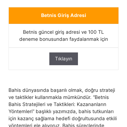
Betnis Giriş Adresi
Betnis güncel giriş adresi ve 100 TL
deneme bonusundan faydalanmak için
Tıklayın
Bahis dünyasında başarılı olmak, doğru strateji
ve taktikler kullanmakla mümkündür. “Betnis
Bahis Stratejileri ve Taktikleri: Kazananların
Yöntemleri” başlıklı yazımızda, bahis tutkunları
için kazanç sağlama hedefi doğrultusunda etkili
yöntemleri ele alıyoruz. Bahis süreçlerinde