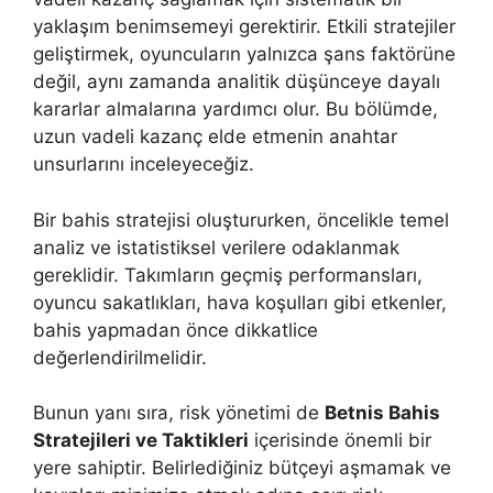
yaklaşım benimsemeyi gerektirir. Etkili stratejiler
geliştirmek, oyuncuların yalnızca şans faktörüne
değil, aynı zamanda analitik düşünceye dayalı
kararlar almalarına yardımcı olur. Bu bölümde,
uzun vadeli kazanç elde etmenin anahtar
unsurlarını inceleyeceğiz.
Bir bahis stratejisi oluştururken, öncelikle temel
analiz ve istatistiksel verilere odaklanmak
gereklidir. Takımların geçmiş performansları,
oyuncu sakatlıkları, hava koşulları gibi etkenler,
bahis yapmadan önce dikkatlice
değerlendirilmelidir.
Bunun yanı sıra, risk yönetimi de
Betnis Bahis
Stratejileri ve Taktikleri
içerisinde önemli bir
yere sahiptir. Belirlediğiniz bütçeyi aşmamak ve