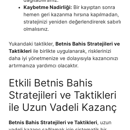
dağıtabilirsiniz.
Kaybetme Nadirliği:
Bir kayıptan sonra
hemen geri kazanma hırsına kapılmadan,
stratejinizi yeniden değerlendirerek sabırlı
olmalısınız.
Yukarıdaki taktikler,
Betnis Bahis Stratejileri ve
Taktikleri
ile birlikte uygulanarak, risklerinizi
daha iyi yönetmenize ve dolayısıyla kazancınızı
artırmanıza yardımcı olacaktır.
Etkili Betnis Bahis
Stratejileri ve Taktikleri
ile Uzun Vadeli Kazanç
Betnis Bahis Stratejileri ve Taktikleri
, uzun
vadeli kazanç sağlamak için sistematik bir