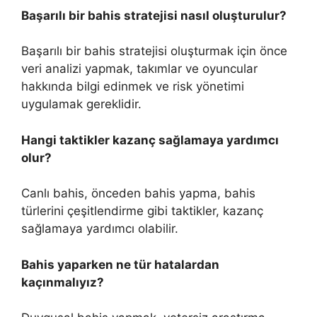
Başarılı bir bahis stratejisi nasıl oluşturulur?
Başarılı bir bahis stratejisi oluşturmak için önce
veri analizi yapmak, takımlar ve oyuncular
hakkında bilgi edinmek ve risk yönetimi
uygulamak gereklidir.
Hangi taktikler kazanç sağlamaya yardımcı
olur?
Canlı bahis, önceden bahis yapma, bahis
türlerini çeşitlendirme gibi taktikler, kazanç
sağlamaya yardımcı olabilir.
Bahis yaparken ne tür hatalardan
kaçınmalıyız?