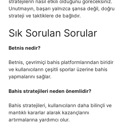
stratejilerin nasıl etkili olduğunu göreceksiniz.
Unutmayın, başarı yalnızca şansa değil, doğru
strateji ve taktiklere de bağlıdır.
Sık Sorulan Sorular
Betnis nedir?
Betnis, çevrimiçi bahis platformlarından biridir
ve kullanıcıların çeşitli sporlar üzerine bahis
yapmalarını sağlar.
Bahis stratejileri neden önemlidir?
Bahis stratejileri, kullanıcıların daha bilinçli ve
mantıklı kararlar alarak kazançlarını
artırmalarına yardımcı olur.