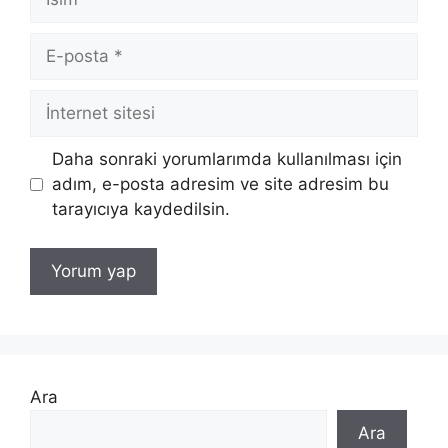
E-
posta
İnternet
sitesi
Daha sonraki yorumlarımda kullanılması için
adım, e-posta adresim ve site adresim bu
tarayıcıya kaydedilsin.
Ara
Ara