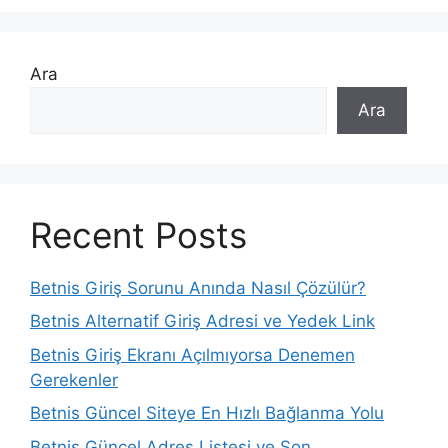
Ara
Ara
Recent Posts
Betnis Giriş Sorunu Anında Nasıl Çözülür?
Betnis Alternatif Giriş Adresi ve Yedek Link
Betnis Giriş Ekranı Açılmıyorsa Denemen
Gerekenler
Betnis Güncel Siteye En Hızlı Bağlanma Yolu
Betnis Güncel Adres Listesi ve Son