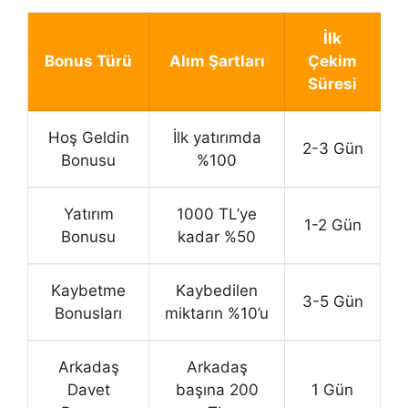
İlk
Bonus Türü
Alım Şartları
Çekim
Süresi
Hoş Geldin
İlk yatırımda
2-3 Gün
Bonusu
%100
Yatırım
1000 TL’ye
1-2 Gün
Bonusu
kadar %50
Kaybetme
Kaybedilen
3-5 Gün
Bonusları
miktarın %10’u
Arkadaş
Arkadaş
Davet
başına 200
1 Gün