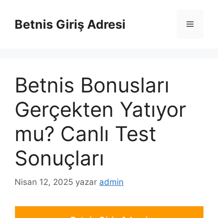
İçeriğe
atla
Betnis Giriş Adresi
Menü
Betnis Bonusları
Gerçekten Yatıyor
mu? Canlı Test
Sonuçları
Nisan 12, 2025
yazar
admin