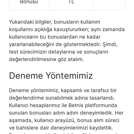
Bonusu
TL
Yukarıdaki bilgiler, bonusların kullanım
koşullarını açıklığa kavuştururken; aynı zamanda
kullanıcıların bu bonuslardan ne kadar
yararlanabileceğini de göstermektedir. Şimdi,
test sürecimizin detaylarına ve sonuçların
değerlendirilmesine göz atalım.
Deneme Yöntemimiz
Deneme yöntemimiz, kapsamlı ve tarafsız bir
değerlendirme sunabilmek adına tasarlandı.
Kullanıcı hesaplarımız ile Betnis platformunda
sunulan bonusları adım adım deneyimledik. Her
aşamada, kullanıcı arayüzü, bonus alım süreci
ve bahislere dair deneyimlerimizi kaydettik.