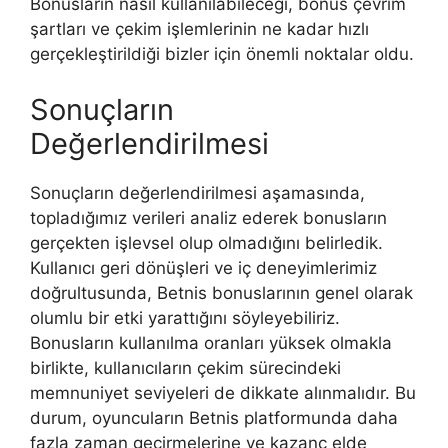
Bonusların nasıl kullanılabileceği, bonus çevrim
şartları ve çekim işlemlerinin ne kadar hızlı
gerçekleştirildiği bizler için önemli noktalar oldu.
Sonuçların
Değerlendirilmesi
Sonuçların değerlendirilmesi aşamasında,
topladığımız verileri analiz ederek bonusların
gerçekten işlevsel olup olmadığını belirledik.
Kullanıcı geri dönüşleri ve iç deneyimlerimiz
doğrultusunda, Betnis bonuslarının genel olarak
olumlu bir etki yarattığını söyleyebiliriz.
Bonusların kullanılma oranları yüksek olmakla
birlikte, kullanıcıların çekim sürecindeki
memnuniyet seviyeleri de dikkate alınmalıdır. Bu
durum, oyuncuların Betnis platformunda daha
fazla zaman geçirmelerine ve kazanç elde