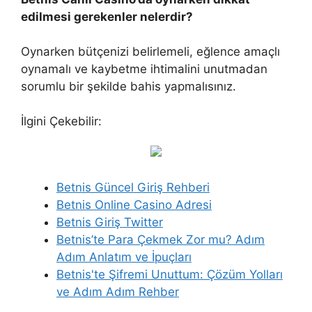
edilmesi gerekenler nelerdir?
Oynarken bütçenizi belirlemeli, eğlence amaçlı
oynamalı ve kaybetme ihtimalini unutmadan
sorumlu bir şekilde bahis yapmalısınız.
İlgini Çekebilir:
Betnis Güncel Giriş Rehberi
Betnis Online Casino Adresi
Betnis Giriş Twitter
Betnis’te Para Çekmek Zor mu? Adım
Adım Anlatım ve İpuçları
Betnis'te Şifremi Unuttum: Çözüm Yolları
ve Adım Adım Rehber