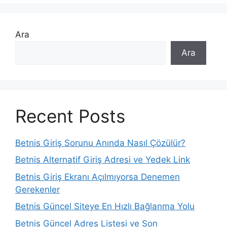
Ara
Ara
Recent Posts
Betnis Giriş Sorunu Anında Nasıl Çözülür?
Betnis Alternatif Giriş Adresi ve Yedek Link
Betnis Giriş Ekranı Açılmıyorsa Denemen
Gerekenler
Betnis Güncel Siteye En Hızlı Bağlanma Yolu
Betnis Güncel Adres Listesi ve Son