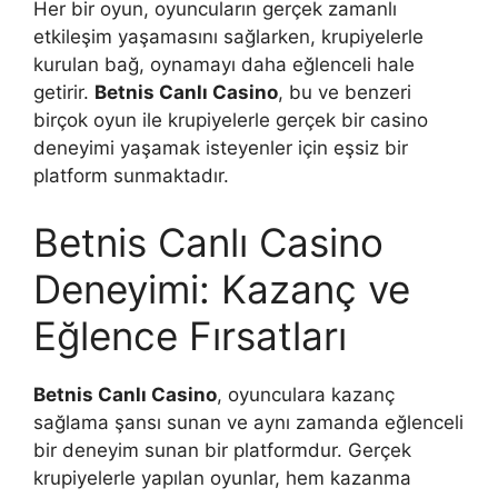
Her bir oyun, oyuncuların gerçek zamanlı
etkileşim yaşamasını sağlarken, krupiyelerle
kurulan bağ, oynamayı daha eğlenceli hale
getirir.
Betnis Canlı Casino
, bu ve benzeri
birçok oyun ile krupiyelerle gerçek bir casino
deneyimi yaşamak isteyenler için eşsiz bir
platform sunmaktadır.
Betnis Canlı Casino
Deneyimi: Kazanç ve
Eğlence Fırsatları
Betnis Canlı Casino
, oyunculara kazanç
sağlama şansı sunan ve aynı zamanda eğlenceli
bir deneyim sunan bir platformdur. Gerçek
krupiyelerle yapılan oyunlar, hem kazanma