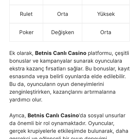
Rulet
Orta
Yüksek
Poker
Değişken
Orta
Ek olarak,
Betnis Canlı Casino
platformu, çeşitli
bonuslar ve kampanyalar sunarak oyunculara
ekstra kazanç fırsatları sağlar. Bu bonuslar, kayıt
esnasında veya belirli oyunlarda elde edilebilir.
Bu da, oyuncuların oyun deneyimlerini
zenginleştirirken, kazançlarını artırmalarına
yardımcı olur.
Ayrıca,
Betnis Canlı Casino
‘da sosyal unsurlar
da önemli bir rol oynamaktadır. Oyuncular,
gerçek krupiyelerle etkileşimde bulunarak, daha
gerçekçi ve eğlenceli bir oyun deneyimi