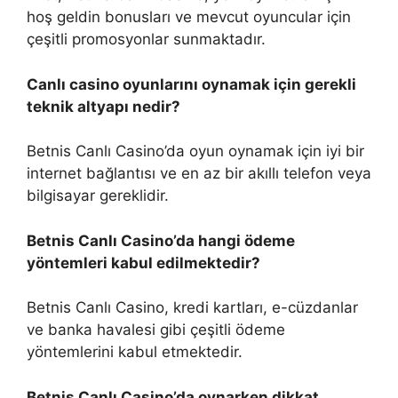
hoş geldin bonusları ve mevcut oyuncular için
çeşitli promosyonlar sunmaktadır.
Canlı casino oyunlarını oynamak için gerekli
teknik altyapı nedir?
Betnis Canlı Casino’da oyun oynamak için iyi bir
internet bağlantısı ve en az bir akıllı telefon veya
bilgisayar gereklidir.
Betnis Canlı Casino’da hangi ödeme
yöntemleri kabul edilmektedir?
Betnis Canlı Casino, kredi kartları, e-cüzdanlar
ve banka havalesi gibi çeşitli ödeme
yöntemlerini kabul etmektedir.
Betnis Canlı Casino’da oynarken dikkat