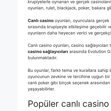
krupiyelerle oynanan ve gerçek casinoları
oyunları, rulet, blackjack, poker, bakara gi
Canlı casino
oyunları, oyunculara gerçek 
sırasında krupiyeyle etkileşime geçebilir 
oyunların daha heyecan verici ve gerçekçi 
Canlı casino oyunları, casino sağlayıcılar
casino sağlayıcıları
arasında Evolution Ga
bulunmaktadır.
Bu oyunlar, farklı tema ve kurallara sahip
oyuncunun zevkine ve tercihine uygun bir o
canlı poker gibi birçok seçenek arasından
yaşayabilirler.
Popüler canlı casino 