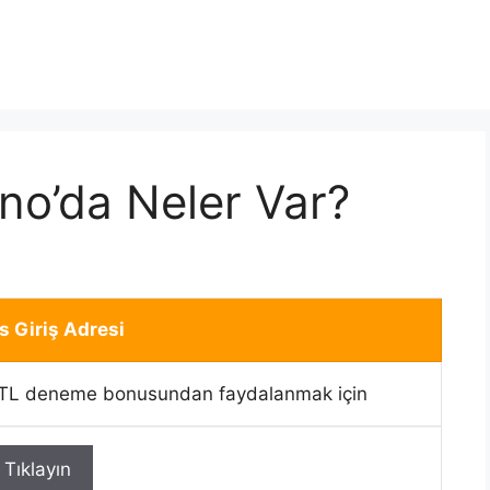
ino’da Neler Var?
s Giriş Adresi
00 TL deneme bonusundan faydalanmak için
Tıklayın