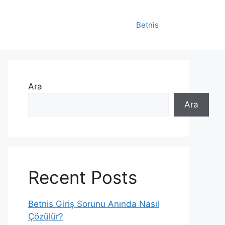
Betnis
Ara
Ara
Recent Posts
Betnis Giriş Sorunu Anında Nasıl
Çözülür?