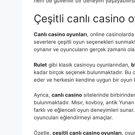
hem de güvenilir bir deneyim yaşayabilirsi
Çeşitli canlı casino o
Canlı casino oyunları
, online casinolarda
severlere çeşitli oyun seçenekleri sunmakt
oynanır ve oyuncuların gerçek zamanlı olar
Rulet
gibi klasik casinoyu oyunlarından,
b
kadar birçok seçenek bulunmaktadır. Bu oyu
eder ve herkesin kendine uygun bir oyun 
Ayrıca,
canlı casino
sitelerinde birbirinde
bulunmaktadır. Mısır, kovboy, antik Yunan 
farklı ve eğlenceli oyun deneyimleri sunar.
oyuncuları eğlendirmeyi amaçlar.
Özetle,
çeşitli canlı casino oyunları
, oyu