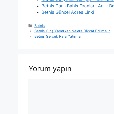
Betnis Canlı Bahis Oranları: Anlık Ba
Betnis Güncel Adres Linki
Kategoriler
Betnis
Betnis Giriş Yaparken Nelere Dikkat Edilmeli?
Betnis Gerçek Para Yatırma
Yorum yapın
Yorum