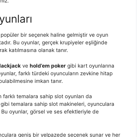
niz.
yunları
 popüler bir seçenek haline gelmiştir ve oyun
adır. Bu oyunlar, gerçek krupiyeler eşliğinde
ak katılmasına olanak tanır.
lackjack
ve
hold’em poker
gibi kart oyunlarına
nlar, farklı türdeki oyuncuların zevkine hitap
bulabilmesine imkan tanır.
n farklı temalara sahip slot oyunları da
gibi temalara sahip slot makineleri, oyunculara
 Bu oyunlar, görsel ve ses efektleriyle de
nculara geniş bir yelpazede seçenek sunar ve her