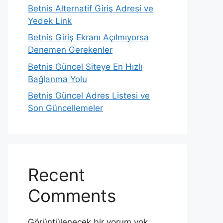
Betnis Alternatif Giriş Adresi ve
Yedek Link
Betnis Giriş Ekranı Açılmıyorsa
Denemen Gerekenler
Betnis Güncel Siteye En Hızlı
Bağlanma Yolu
Betnis Güncel Adres Listesi ve
Son Güncellemeler
Recent
Comments
Görüntülenecek bir yorum yok.