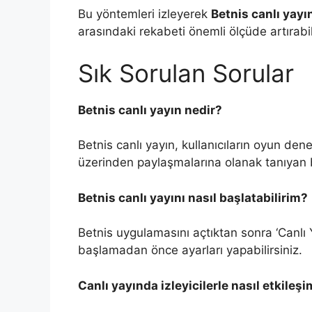
Bu yöntemleri izleyerek
Betnis canlı yayı
arasındaki rekabeti önemli ölçüde artırabili
Sık Sorulan Sorular
Betnis canlı yayın nedir?
Betnis canlı yayın, kullanıcıların oyun den
üzerinden paylaşmalarına olanak tanıyan b
Betnis canlı yayını nasıl başlatabilirim?
Betnis uygulamasını açtıktan sonra ‘Canlı 
başlamadan önce ayarları yapabilirsiniz.
Canlı yayında izleyicilerle nasıl etkileş