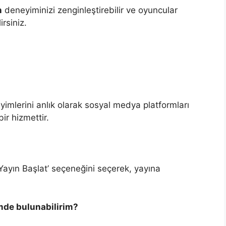
n
deneyiminizi zenginleştirebilir ve oyuncular
rsiniz.
eyimlerini anlık olarak sosyal medya platformları
ir hizmettir.
Yayın Başlat’ seçeneğini seçerek, yayına
imde bulunabilirim?