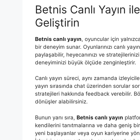
Betnis Canlı Yayın i
Geliştirin
Betnis canlı yayın
, oyuncular için yalnız
bir deneyim sunar. Oyunlarınızı canlı yayı
paylaşabilir, heyecanınızı ve stratejileriniz
deneyiminizi büyük ölçüde zenginleştirir.
Canlı yayın süreci, aynı zamanda izleyicile
yayın sırasında chat üzerinden sorular sora
stratejileri hakkında feedback verebilir. B
dönüşler alabilirsiniz.
Bunun yanı sıra,
Betnis canlı yayın
platfo
kendilerini tanıtmalarına ve daha geniş bir
yeni başlayanlar veya oyun kariyerine yön 