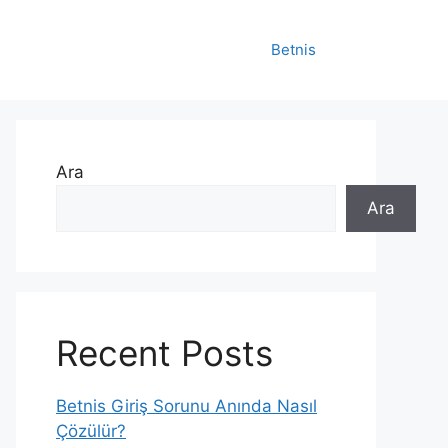
Betnis
Ara
Ara
Recent Posts
Betnis Giriş Sorunu Anında Nasıl
Çözülür?