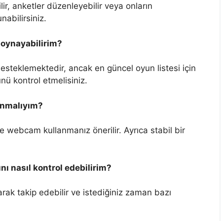
lir, anketler düzenleyebilir veya onların
nabilirsiniz.
 oynayabilirim?
desteklemektedir, ancak en güncel oyun listesi için
nü kontrol etmelisiniz.
anmalıyım?
n ve webcam kullanmanız önerilir. Ayrıca stabil bir
nı nasıl kontrol edebilirim?
larak takip edebilir ve istediğiniz zaman bazı