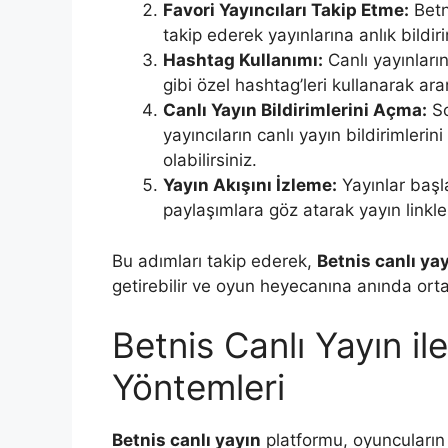
Favori Yayıncıları Takip Etme:
Betni
takip ederek yayınlarına anlık bildirim
Hashtag Kullanımı:
Canlı yayınları
gibi özel hashtag’leri kullanarak ara
Canlı Yayın Bildirimlerini Açma:
So
yayıncıların canlı yayın bildirimler
olabilirsiniz.
Yayın Akışını İzleme:
Yayınlar başl
paylaşımlara göz atarak yayın linkle
Bu adımları takip ederek,
Betnis canlı ya
getirebilir ve oyun heyecanına anında ortak
Betnis Canlı Yayın il
Yöntemleri
Betnis canlı yayın
platformu, oyuncuların