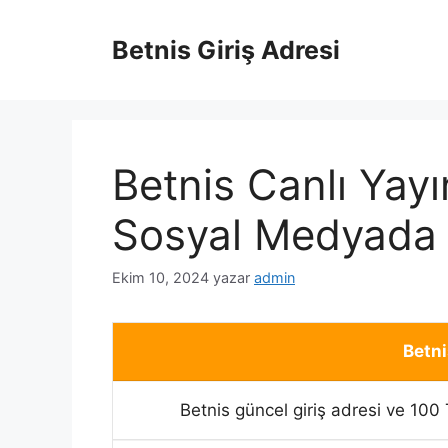
İçeriğe
atla
Betnis Giriş Adresi
Betnis Canlı Yay
Sosyal Medyada 
Ekim 10, 2024
yazar
admin
Betni
Betnis güncel giriş adresi ve 1