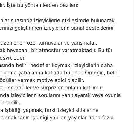
r. İşte bu yöntemlerden bazıları:
nlar sırasında izleyicilerle etkileşimde bulunarak,
lerinizi geliştirirken izleyicilerin sanal desteklerini
zenlenen özel turnuvalar ve yarışmalar,
arak heyecanlı bir atmosfer yaratmaktadır. Bu tür
 teşvik eder.
sında belirli hedefler koymak, izleyicilerin daha
r kırma çabalarına katkıda bulunur. Örneğin, belirli
 ödüller vermek motive edici olabilir.
verilen ödüller ve sürprizler, onların katılımını
sında izleyicilerin sorularını yanıtlayarak veya oyunla
lenebilir.
 işbirliği yapmak, farklı izleyici kitlelerine
lanak tanır. İşbirliği yapılan yayınlar daha fazla