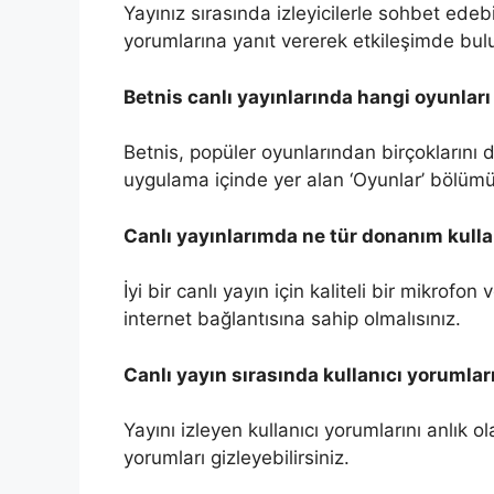
Yayınız sırasında izleyicilerle sohbet edebi
yorumlarına yanıt vererek etkileşimde bulu
Betnis canlı yayınlarında hangi oyunları
Betnis, popüler oyunlarından birçoklarını 
uygulama içinde yer alan ‘Oyunlar’ bölümü
Canlı yayınlarımda ne tür donanım kull
İyi bir canlı yayın için kaliteli bir mikrofo
internet bağlantısına sahip olmalısınız.
Canlı yayın sırasında kullanıcı yorumları
Yayını izleyen kullanıcı yorumlarını anlık o
yorumları gizleyebilirsiniz.