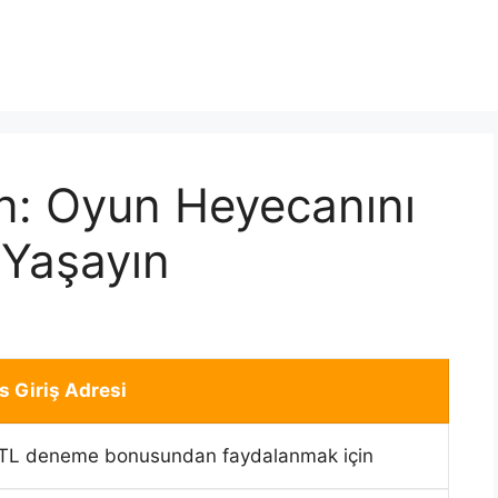
ın: Oyun Heyecanını
Yaşayın
s Giriş Adresi
00 TL deneme bonusundan faydalanmak için