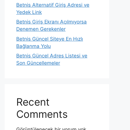
Betnis Alternatif Giriş Adresi ve
Yedek Link
Betnis Giriş Ekranı Açılmıyorsa
Denemen Gerekenler
Betnis Güncel Siteye En Hızlı
Bağlanma Yolu
Betnis Güncel Adres Listesi ve
Son Güncellemeler
Recent
Comments
Görüntülenecek bir yorum yok.