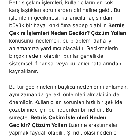
Betnis çekim işlemleri, kullanıcıların en çok
karşılaştıkları sorunlardan biri haline geldi. Bu
işlemlerin gecikmesi, kullanıcılar açısından
büyük bir hayal kırıklığına sebep olabilir.
Betnis
Çekim İşlemleri Neden Gecikir? Çözüm Yolları
konusunu incelemek, bu problemi daha iyi
anlamamıza yardımcı olacaktır. Gecikmelerin
birçok nedeni olabilir; bunlar genellikle
sistemsel, finansal veya kullanıcı hatalarından
kaynaklanır.
Bu tür gecikmelerin başlıca nedenlerini anlamak,
aynı zamanda gerekli önlemleri almak için de
önemlidir. Kullanıcılar, sorunları hızlı bir şekilde
çözebilmek için bu nedenleri bilmelidir. Bu
süreçte,
Betnis Çekim İşlemleri Neden
Gecikir? Çözüm Yolları
üzerine araştırmalar
yapmak faydalı olabilir. Şimdi, olası nedenleri