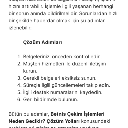
hızını artırabilir. İşlemle ilgili yaşanan herhangi
bir sorun anında bildirilmelidir. Sorunlardan hızlı
bir şekilde haberdar olmak için şu adımlar
izlenebilir:
Çözüm Adımları
Belgelerinizi önceden kontrol edin.
Müşteri hizmetleri ile düzenli iletişim
kurun.
Gerekli belgeleri eksiksiz sunun.
Süreçle ilgili güncellemeleri takip edin.
İlgili destek numaralarını kaydedin.
Geri bildirimde bulunun.
Bütün bu adımlar,
Betnis Çekim İşlemleri
Neden Gecikir? Çözüm Yolları
konusundaki