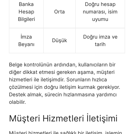
Banka
Doğru hesap
Hesap
Orta
numarası, isim
Bilgileri
uyumu
İmza
Doğru imza ve
Düşük
Beyanı
tarih
Belge kontrolünün ardından, kullanıcıların bir
diğer dikkat etmesi gereken aşama, müşteri
hizmetleri ile iletişimdir. Sorunların hızlıca
çözülmesi için doğru iletişim kurmak gerekiyor.
Destek almak, sürecin hızlanmasına yardımcı
olabilir.
Müşteri Hizmetleri İletişimi
Müşteri hizmetleri ile sağlıklı bir iletişim, işlemin