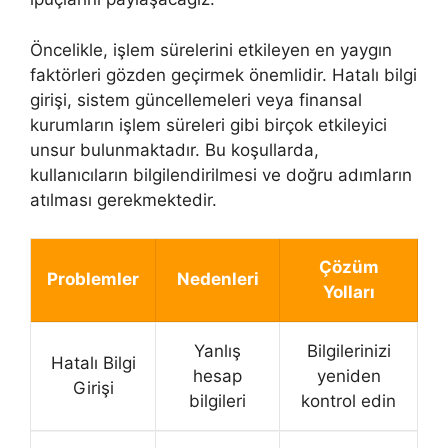
Öncelikle, işlem sürelerini etkileyen en yaygın
faktörleri gözden geçirmek önemlidir. Hatalı bilgi
girişi, sistem güncellemeleri veya finansal
kurumların işlem süreleri gibi birçok etkileyici
unsur bulunmaktadır. Bu koşullarda,
kullanıcıların bilgilendirilmesi ve doğru adımların
atılması gerekmektedir.
Çözüm
Problemler
Nedenleri
Yolları
Yanlış
Bilgilerinizi
Hatalı Bilgi
hesap
yeniden
Girişi
bilgileri
kontrol edin