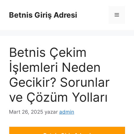
İçeriğe
atla
Betnis Giriş Adresi
Menü
Betnis Çekim
İşlemleri Neden
Gecikir? Sorunlar
ve Çözüm Yolları
Mart 26, 2025
yazar
admin