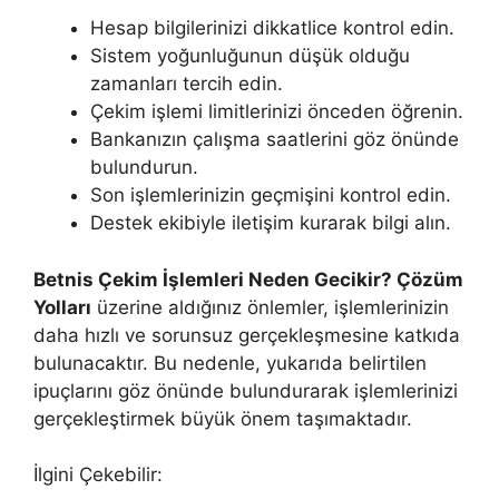
Hesap bilgilerinizi dikkatlice kontrol edin.
Sistem yoğunluğunun düşük olduğu
zamanları tercih edin.
Çekim işlemi limitlerinizi önceden öğrenin.
Bankanızın çalışma saatlerini göz önünde
bulundurun.
Son işlemlerinizin geçmişini kontrol edin.
Destek ekibiyle iletişim kurarak bilgi alın.
Betnis Çekim İşlemleri Neden Gecikir? Çözüm
Yolları
üzerine aldığınız önlemler, işlemlerinizin
daha hızlı ve sorunsuz gerçekleşmesine katkıda
bulunacaktır. Bu nedenle, yukarıda belirtilen
ipuçlarını göz önünde bulundurarak işlemlerinizi
gerçekleştirmek büyük önem taşımaktadır.
İlgini Çekebilir: