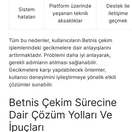
Platform üzerinde
Destek ile
Sistem
yaşanan teknik
iletişime
hataları
aksaklıklar
geçmek
Tüm bu nedenler, kullanıcıların Betnis çekim
işlemlerindeki gecikmelere dair anlayışlarını
arttırmaktadır. Problemi daha iyi anlayarak,
gerekli adımların atılması sağlanabilir.
Gecikmelere karşı yapılabilecek önlemler,
kullanıcı deneyimini iyileştirmeye yönelik etkili
çözümler sunabilir.
Betnis Çekim Sürecine
Dair Çözüm Yolları Ve
İpuçları