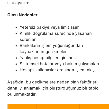
sıralayalım:
Olası Nedenler
Yetersiz bakiye veya limit aşımı
Kimlik doğrulama sürecinde yaşanan
sorunlar
Bankaların işlem yoğunluğundan
kaynaklanan gecikmeler
Yanlış hesap bilgileri girilmesi
Sistemsel hatalar veya bakım çalışmaları
Hesaplı kullanıcılar arasında işlem akışı
Aşağıda, bu gecikmelere neden olan faktörleri
daha iyi anlamak için oluşturduğumuz bir tablo
bulunmaktadır: