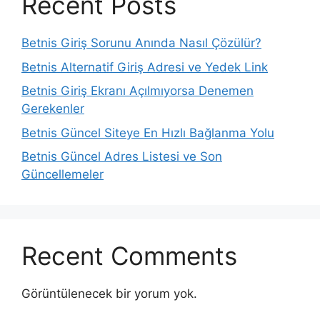
Recent Posts
Betnis Giriş Sorunu Anında Nasıl Çözülür?
Betnis Alternatif Giriş Adresi ve Yedek Link
Betnis Giriş Ekranı Açılmıyorsa Denemen
Gerekenler
Betnis Güncel Siteye En Hızlı Bağlanma Yolu
Betnis Güncel Adres Listesi ve Son
Güncellemeler
Recent Comments
Görüntülenecek bir yorum yok.