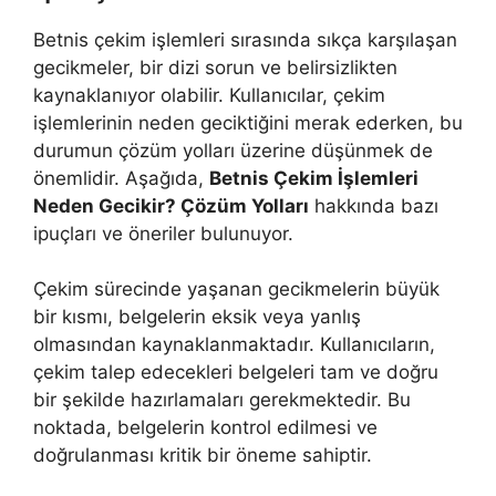
Betnis çekim işlemleri sırasında sıkça karşılaşan
gecikmeler, bir dizi sorun ve belirsizlikten
kaynaklanıyor olabilir. Kullanıcılar, çekim
işlemlerinin neden geciktiğini merak ederken, bu
durumun çözüm yolları üzerine düşünmek de
önemlidir. Aşağıda,
Betnis Çekim İşlemleri
Neden Gecikir? Çözüm Yolları
hakkında bazı
ipuçları ve öneriler bulunuyor.
Çekim sürecinde yaşanan gecikmelerin büyük
bir kısmı, belgelerin eksik veya yanlış
olmasından kaynaklanmaktadır. Kullanıcıların,
çekim talep edecekleri belgeleri tam ve doğru
bir şekilde hazırlamaları gerekmektedir. Bu
noktada, belgelerin kontrol edilmesi ve
doğrulanması kritik bir öneme sahiptir.