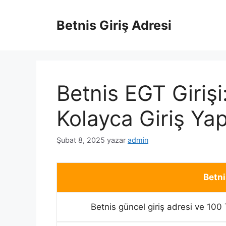
İçeriğe
atla
Betnis Giriş Adresi
Betnis EGT Giriş
Kolayca Giriş Ya
Şubat 8, 2025
yazar
admin
Betni
Betnis güncel giriş adresi ve 1