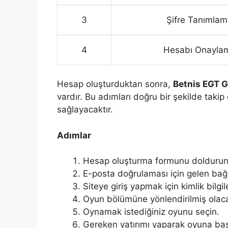
3
Şifre Tanımla
4
Hesabı Onayla
Hesap oluşturduktan sonra,
Betnis EGT Gi
vardır. Bu adımları doğru bir şekilde ta
sağlayacaktır.
Adımlar
Hesap oluşturma formunu doldurun
E-posta doğrulaması için gelen bağla
Siteye giriş yapmak için kimlik bilgile
Oyun bölümüne yönlendirilmiş olaca
Oynamak istediğiniz oyunu seçin.
Gereken yatırımı yaparak oyuna baş