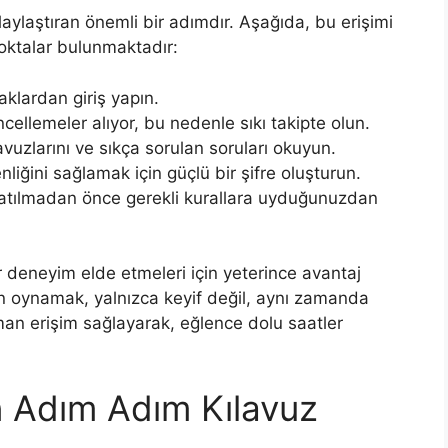
olaylaştıran önemli bir adımdır. Aşağıda, bu erişimi
oktalar bulunmaktadır:
klardan giriş yapın.
cellemeler alıyor, bu nedenle sıkı takipte olun.
avuzlarını ve sıkça sorulan soruları okuyun.
liğini sağlamak için güçlü bir şifre oluşturun.
 katılmadan önce gerekli kurallara uyduğunuzdan
ir deneyim elde etmeleri için yeterince avantaj
un oynamak, yalnızca keyif değil, aynı zamanda
man erişim sağlayarak, eğlence dolu saatler
in Adım Adım Kılavuz