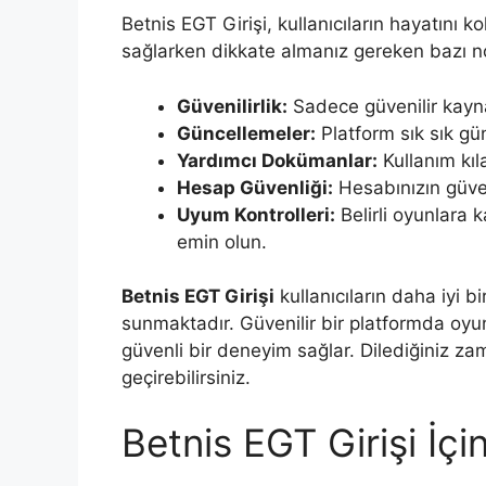
Betnis EGT Girişi, kullanıcıların hayatını k
sağlarken dikkate almanız gereken bazı n
Güvenilirlik:
Sadece güvenilir kayna
Güncellemeler:
Platform sık sık gün
Yardımcı Dokümanlar:
Kullanım kıl
Hesap Güvenliği:
Hesabınızın güven
Uyum Kontrolleri:
Belirli oyunlara
emin olun.
Betnis EGT Girişi
kullanıcıların daha iyi b
sunmaktadır. Güvenilir bir platformda oy
güvenli bir deneyim sağlar. Dilediğiniz za
geçirebilirsiniz.
Betnis EGT Girişi İç