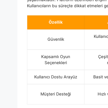
Kullanıcıların bu süreçte dikkat etmeleri 
Özellik
Kullanıc
Güvenlik
Kapsamlı Oyun
Çeşit
Seçenekleri
Kullanıcı Dostu Arayüz
Basit ve
Müşteri Desteği
Hızlı