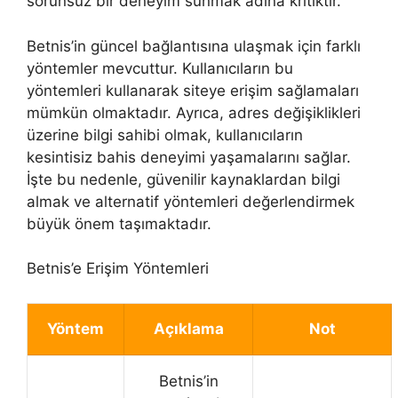
sorunsuz bir deneyim sunmak adına kritiktir.
Betnis’in güncel bağlantısına ulaşmak için farklı
yöntemler mevcuttur. Kullanıcıların bu
yöntemleri kullanarak siteye erişim sağlamaları
mümkün olmaktadır. Ayrıca, adres değişiklikleri
üzerine bilgi sahibi olmak, kullanıcıların
kesintisiz bahis deneyimi yaşamalarını sağlar.
İşte bu nedenle, güvenilir kaynaklardan bilgi
almak ve alternatif yöntemleri değerlendirmek
büyük önem taşımaktadır.
Betnis’e Erişim Yöntemleri
Yöntem
Açıklama
Not
Betnis’in