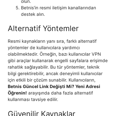
olun.
Betnis’in resmi iletişim kanallarından
destek alın.
Alternatif Yöntemler
Resmi kaynakların yanı sıra, farklı alternatif
yöntemler de kullanıcılara yardımcı
olabilmektedir. Örneğin, bazı kullanıcılar VPN
gibi araçlar kullanarak engelli sayfalara erişimde
rahatlık sağlayabilir. Bu tür yöntemler, teknik
bilgi gerektirebilir, ancak deneyimli kullanıcılar
için etkili bir çözüm sunabilir. Kullanıcıların,
Betnis Güncel Link Değişti Mi? Yeni Adresi
Öğrenin!
arayışında daha fazla alternatif
kullanması tavsiye edilir.
Güvenilir Kaynaklar