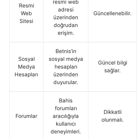
resmi web
Resmi
adresi
Web
Güncellenebilir.
üzerinden
Sitesi
doğrudan
erişim.
Betnis’in
Sosyal
sosyal medya
Güncel bilgi
Medya
hesapları
sağlar.
Hesapları
üzerinden
duyurular.
Bahis
forumları
Dikkatli
Forumlar
aracılığıyla
olunmalı.
kullanıcı
deneyimleri.