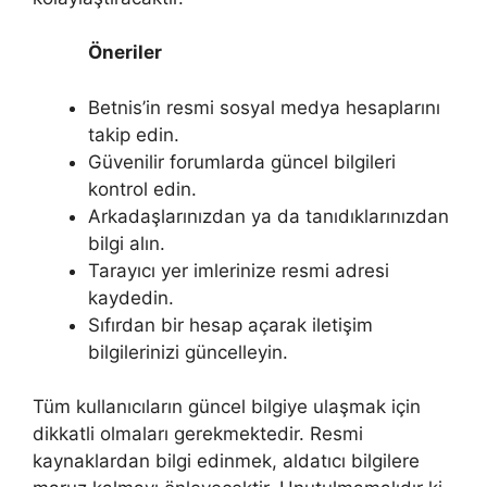
Öneriler
Betnis’in resmi sosyal medya hesaplarını
takip edin.
Güvenilir forumlarda güncel bilgileri
kontrol edin.
Arkadaşlarınızdan ya da tanıdıklarınızdan
bilgi alın.
Tarayıcı yer imlerinize resmi adresi
kaydedin.
Sıfırdan bir hesap açarak iletişim
bilgilerinizi güncelleyin.
Tüm kullanıcıların güncel bilgiye ulaşmak için
dikkatli olmaları gerekmektedir. Resmi
kaynaklardan bilgi edinmek, aldatıcı bilgilere