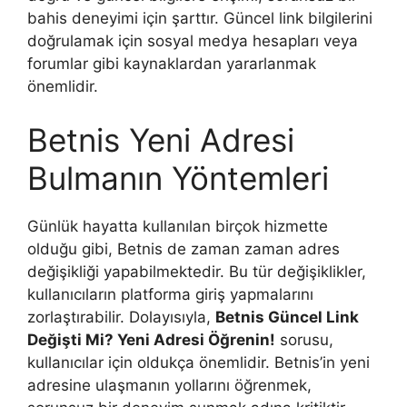
bahis deneyimi için şarttır. Güncel link bilgilerini
doğrulamak için sosyal medya hesapları veya
forumlar gibi kaynaklardan yararlanmak
önemlidir.
Betnis Yeni Adresi
Bulmanın Yöntemleri
Günlük hayatta kullanılan birçok hizmette
olduğu gibi, Betnis de zaman zaman adres
değişikliği yapabilmektedir. Bu tür değişiklikler,
kullanıcıların platforma giriş yapmalarını
zorlaştırabilir. Dolayısıyla,
Betnis Güncel Link
Değişti Mi? Yeni Adresi Öğrenin!
sorusu,
kullanıcılar için oldukça önemlidir. Betnis’in yeni
adresine ulaşmanın yollarını öğrenmek,