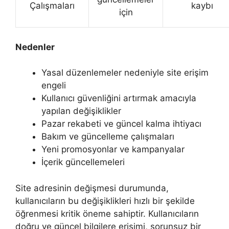
Çalışmaları
kaybı
için
Nedenler
Yasal düzenlemeler nedeniyle site erişim
engeli
Kullanıcı güvenliğini artırmak amacıyla
yapılan değişiklikler
Pazar rekabeti ve güncel kalma ihtiyacı
Bakım ve güncelleme çalışmaları
Yeni promosyonlar ve kampanyalar
İçerik güncellemeleri
Site adresinin değişmesi durumunda,
kullanıcıların bu değişiklikleri hızlı bir şekilde
öğrenmesi kritik öneme sahiptir. Kullanıcıların
doğru ve güncel bilgilere erişimi, sorunsuz bir