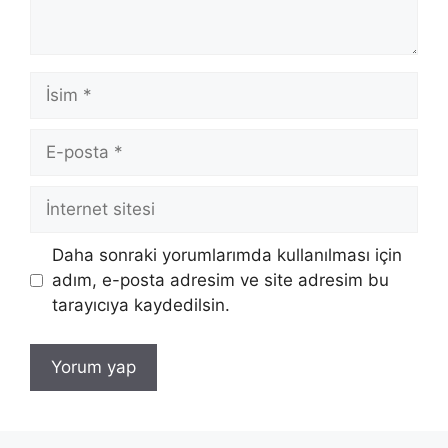
İsim
E-
posta
İnternet
sitesi
Daha sonraki yorumlarımda kullanılması için
adım, e-posta adresim ve site adresim bu
tarayıcıya kaydedilsin.