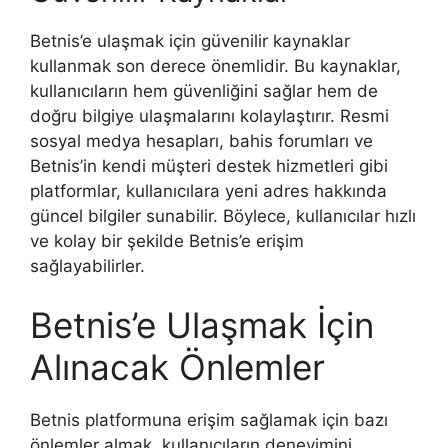
Betnis’e ulaşmak için güvenilir kaynaklar
kullanmak son derece önemlidir. Bu kaynaklar,
kullanıcıların hem güvenliğini sağlar hem de
doğru bilgiye ulaşmalarını kolaylaştırır. Resmi
sosyal medya hesapları, bahis forumları ve
Betnis’in kendi müşteri destek hizmetleri gibi
platformlar, kullanıcılara yeni adres hakkında
güncel bilgiler sunabilir. Böylece, kullanıcılar hızlı
ve kolay bir şekilde Betnis’e erişim
sağlayabilirler.
Betnis’e Ulaşmak İçin
Alınacak Önlemler
Betnis platformuna erişim sağlamak için bazı
önlemler almak, kullanıcıların deneyimini