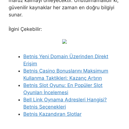
maruz kalmayı önleyecektir. Unutulmamalıdır ki,
güvenilir kaynaklar her zaman en doğru bilgiyi
sunar.
İlgini Çekebilir:
Betnis Yeni Domain Üzerinden Direkt
Erişim
Betnis Casino Bonuslarını Maksimum
Kullanma Taktikleri: Kazanç Artırın
Betnis Slot Oyunu: En Popüler Slot
Oyunları İncelemesi
Bell Link Oynama Adresleri Hangisi?
Betnis Seçenekleri
Betnis Kazandıran Slotlar