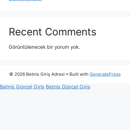
Recent Comments
Görüntülenecek bir yorum yok.
© 2026 Betnis Giriş Adresi
• Built with
GeneratePress
Betnis Güncel Giriş
Betnis Güncel Giriş