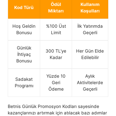
Ödül
Kullanım
Kod Türü
Miktarı
Koşulları
Hoş Geldin
%100 Üst
İlk Yatırımda
Bonusu
Limit
Geçerli
Günlük
300 TL’ye
Her Gün Elde
İhtiyaç
Kadar
Edilebilir
Bonusu
Yüzde 10
Aylık
Sadakat
Geri
Aktivitelerde
Programı
Ödeme
Geçerli
Betnis Günlük Promosyon Kodları sayesinde
kazançlarınızı artırmak için atılacak bazı adımlar