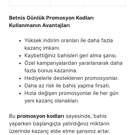
Betnis Günlük Promosyon Kodları
Kullanmanın Avantajları
Yüksek indirim oranları ile daha fazla
kazanç imkanı.
Kaybettiğiniz bahisleri geri alma şansı.
Özel kampanyalardan yararlanarak daha
fazla bonus kazanma.
Hediyelerle desteklenen promosyonlar.
Daha az risk ile bahis yapma fırsatı.
Hızla değişen promosyonlar ile her gün
yeni kazanç olanakları.
Bu
promosyon kodları
sayesinde, bahis
yaparken başlangıçta yatırdığınız miktarın
üzerinde kazanç elde etme şansınız artar.