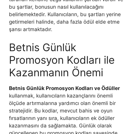
bu şartlar, bonusun nasıl kullanılacağını
belirlemektedir. Kullanıcıların, bu şartları yerine
getirmeleri halinde, daha fazla ödül elde etme
şansı artmaktadır.
Betnis Günlük
Promosyon Kodları ile
Kazanmanın Önemi
Betnis Günlük Promosyon Kodları ve Ödüller
kullanmak, kullanıcıların kazançlarını önemli
ölçüde artırmalarına yardımcı olan önemli bir
stratejidir. Bu kodlar, mevcut bahis ve oyun
fırsatlarının yanı sıra, kullanıcıların ek ödüller
kazanmasını da sağlamakta. Günlük olarak
güncellenen bu promosyon kodları sayesinde,