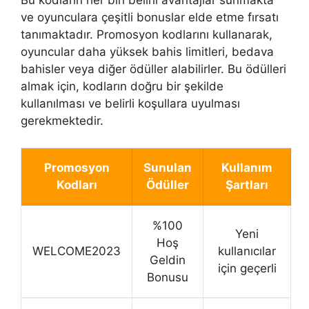
Bu kodların her biri belirli avantajlar sunmakta
ve oyunculara çeşitli bonuslar elde etme fırsatı
tanımaktadır. Promosyon kodlarını kullanarak,
oyuncular daha yüksek bahis limitleri, bedava
bahisler veya diğer ödüller alabilirler. Bu ödülleri
almak için, kodların doğru bir şekilde
kullanılması ve belirli koşullara uyulması
gerekmektedir.
Promosyon
Sunulan
Kullanım
Kodları
Ödüller
Şartları
%100
Yeni
Hoş
WELCOME2023
kullanıcılar
Geldin
için geçerli
Bonusu