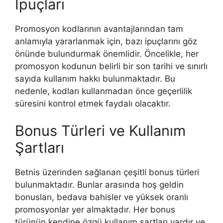
İpuçları
Promosyon kodlarının avantajlarından tam
anlamıyla yararlanmak için, bazı ipuçlarını göz
önünde bulundurmak önemlidir. Öncelikle, her
promosyon kodunun belirli bir son tarihi ve sınırlı
sayıda kullanım hakkı bulunmaktadır. Bu
nedenle, kodları kullanmadan önce geçerlilik
süresini kontrol etmek faydalı olacaktır.
Bonus Türleri ve Kullanım
Şartları
Betnis üzerinden sağlanan çeşitli bonus türleri
bulunmaktadır. Bunlar arasında hoş geldin
bonusları, bedava bahisler ve yüksek oranlı
promosyonlar yer almaktadır. Her bonus
türünün kendine özgü kullanım şartları vardır ve