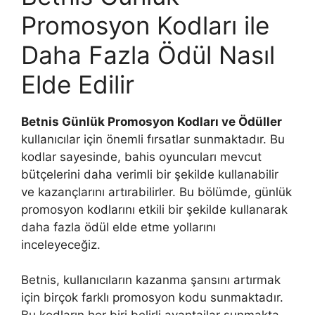
Promosyon Kodları ile
Daha Fazla Ödül Nasıl
Elde Edilir
Betnis Günlük Promosyon Kodları ve Ödüller
kullanıcılar için önemli fırsatlar sunmaktadır. Bu
kodlar sayesinde, bahis oyuncuları mevcut
bütçelerini daha verimli bir şekilde kullanabilir
ve kazançlarını artırabilirler. Bu bölümde, günlük
promosyon kodlarını etkili bir şekilde kullanarak
daha fazla ödül elde etme yollarını
inceleyeceğiz.
Betnis, kullanıcıların kazanma şansını artırmak
için birçok farklı promosyon kodu sunmaktadır.