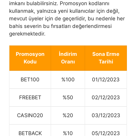
imkanı bulabilirsiniz. Promosyon kodlarını
kullanmak, yalnızca yeni kullanıcılar için değil,
mevcut üyeler için de geçerlidir, bu nedenle her
bahis severin bu fırsatları değerlendirmesi
gerekmektedir.
Promosyon
İndirim
Sona Erme
Kodu
Oranı
Tarihi
BET100
%100
01/12/2023
FREEBET
%50
02/12/2023
CASINO20
%20
03/12/2023
BETBACK
%10
05/12/2023