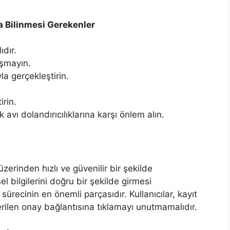
a Bilinmesi Gerekenler
dır.
laşmayın.
yla gerçekleştirin.
irin.
avı dolandırıcılıklarına karşı önlem alın.
zerinden hızlı ve güvenilir bir şekilde
sel bilgilerini doğru bir şekilde girmesi
recinin en önemli parçasıdır. Kullanıcılar, kayıt
ilen onay bağlantısına tıklamayı unutmamalıdır.