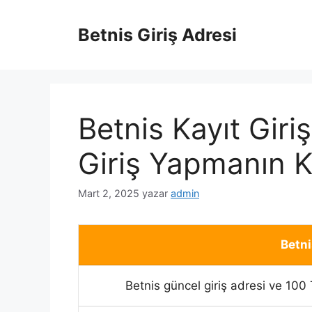
İçeriğe
atla
Betnis Giriş Adresi
Betnis Kayıt Giri
Giriş Yapmanın K
Mart 2, 2025
yazar
admin
Betni
Betnis güncel giriş adresi ve 1