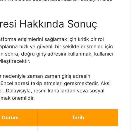
dresi Hakkında Sonuç
atforma erişimlerini sağlamak için kritik bir rol
larına hızlı ve güvenli bir şekilde erişmeleri için
n sonra, doğru giriş adresini kullanmak, kullanıcı
leştirecektir.
er nedeniyle zaman zaman giriş adresini
 güncel adresi takip etmeleri gerekmektedir. Aksi
ler. Dolayısıyla, resmi kanallardan veya sosyal
lmak önemlidir.
Durum
Tarih