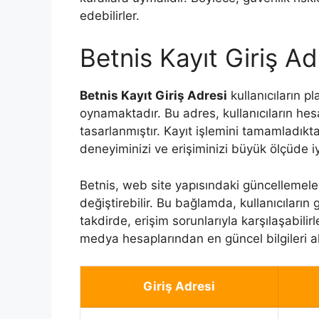
edebilirler.
Betnis Kayıt Giriş A
Betnis Kayıt Giriş Adresi
kullanıcıların pl
oynamaktadır. Bu adres, kullanıcıların hesap
tasarlanmıştır. Kayıt işlemini tamamladıkta
deneyiminizi ve erişiminizi büyük ölçüde iyi
Betnis, web site yapısındaki güncellemel
değiştirebilir. Bu bağlamda, kullanıcıların
takdirde, erişim sorunlarıyla karşılaşabilir
medya hesaplarından en güncel bilgileri a
Giriş Adresi