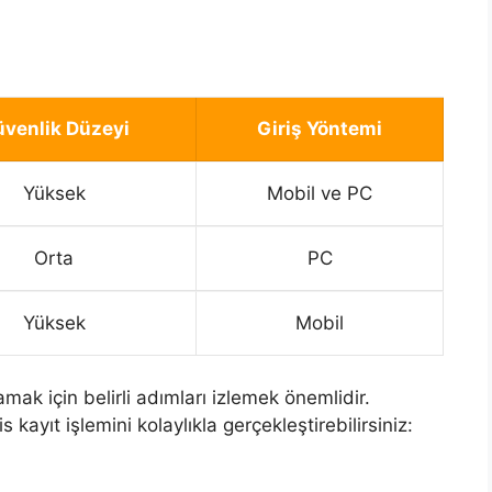
venlik Düzeyi
Giriş Yöntemi
Yüksek
Mobil ve PC
Orta
PC
Yüksek
Mobil
mak için belirli adımları izlemek önemlidir.
kayıt işlemini kolaylıkla gerçekleştirebilirsiniz: