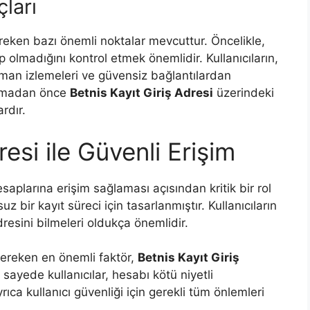
çları
ereken bazı önemli noktalar mevcuttur. Öncelikle,
olmadığını kontrol etmek önemlidir. Kullanıcıların,
an izlemeleri ve güvensiz bağlantılardan
yapmadan önce
Betnis Kayıt Giriş Adresi
üzerindeki
rdır.
resi ile Güvenli Erişim
hesaplarına erişim sağlaması açısından kritik bir rol
 bir kayıt süreci için tasarlanmıştır. Kullanıcıların
dresini bilmeleri oldukça önemlidir.
gereken en önemli faktör,
Betnis Kayıt Giriş
sayede kullanıcılar, hesabı kötü niyetli
rıca kullanıcı güvenliği için gerekli tüm önlemleri