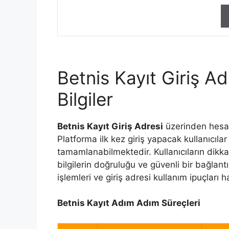
Betnis Kayıt Giriş A
Bilgiler
Betnis Kayıt Giriş Adresi
üzerinden hesab
Platforma ilk kez giriş yapacak kullanıcılar
tamamlanabilmektedir. Kullanıcıların dikka
bilgilerin doğruluğu ve güvenli bir bağlan
işlemleri ve giriş adresi kullanım ipuçları h
Betnis Kayıt Adım Adım Süreçleri