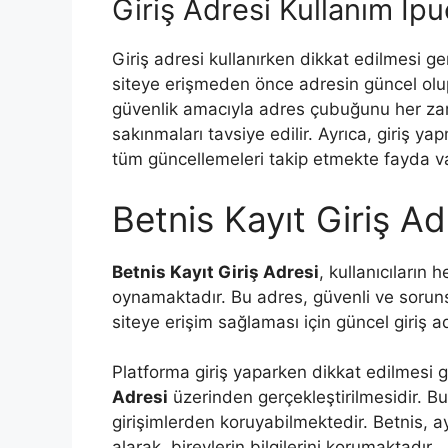
Giriş Adresi Kullanım İpu
Giriş adresi kullanırken dikkat edilmesi g
siteye erişmeden önce adresin güncel olup 
güvenlik amacıyla adres çubuğunu her zam
sakınmaları tavsiye edilir. Ayrıca, giriş 
tüm güncellemeleri takip etmekte fayda va
Betnis Kayıt Giriş Ad
Betnis Kayıt Giriş Adresi
, kullanıcıların 
oynamaktadır. Bu adres, güvenli ve sorunsuz
siteye erişim sağlaması için güncel giriş a
Platforma giriş yaparken dikkat edilmesi 
Adresi
üzerinden gerçekleştirilmesidir. Bu 
girişimlerden koruyabilmektedir. Betnis, ay
alarak, bireylerin bilgilerini korumaktadır.