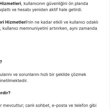
Hizmetleri
, kullanıcının güvenliğini ön planda
şlattı ve hesabı yeniden aktif hale getirdi.
ri Hizmetleri
‘nin ne kadar etkili ve kullanıcı odaklı
 kullanıcı memnuniyetini artırırken, aynı zamanda
r?
rularını ve sorunlarını hızlı bir şekilde çözmek
önetilmektedir.
erdir?
lar mevcuttur; canlı sohbet, e-posta ve telefon gibi