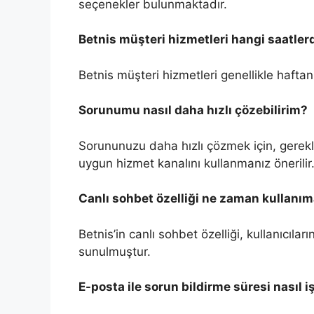
seçenekler bulunmaktadır.
Betnis müşteri hizmetleri hangi saatlerd
Betnis müşteri hizmetleri genellikle hafta
Sorunumu nasıl daha hızlı çözebilirim?
Sorununuzu daha hızlı çözmek için, gerekl
uygun hizmet kanalını kullanmanız önerilir
Canlı sohbet özelliği ne zaman kullan
Betnis’in canlı sohbet özelliği, kullanıcıla
sunulmuştur.
E-posta ile sorun bildirme süresi nasıl 