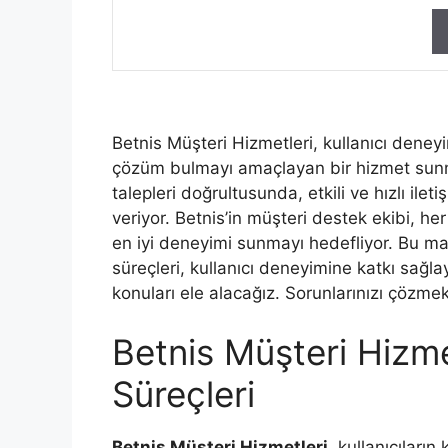
Betnis Müşteri Hizmetleri, kullanıcı deney
çözüm bulmayı amaçlayan bir hizmet sunmak
talepleri doğrultusunda, etkili ve hızlı ilet
veriyor. Betnis’in müşteri destek ekibi, h
en iyi deneyimi sunmayı hedefliyor. Bu ma
süreçleri, kullanıcı deneyimine katkı sağlaya
konuları ele alacağız. Sorunlarınızı çözmek
Betnis Müşteri Hizme
Süreçleri
Betnis Müşteri Hizmetleri
, kullanıcıların