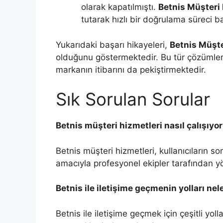
olarak kapatılmıştı.
Betnis Müşteri 
tutarak hızlı bir doğrulama süreci ba
Yukarıdaki başarı hikayeleri,
Betnis Müşte
olduğunu göstermektedir. Bu tür çözümler,
markanın itibarını da pekiştirmektedir.
Sık Sorulan Sorular
Betnis müşteri hizmetleri nasıl çalışıyo
Betnis müşteri hizmetleri, kullanıcıların so
amacıyla profesyonel ekipler tarafından y
Betnis ile iletişime geçmenin yolları nel
Betnis ile iletişime geçmek için çeşitli yol