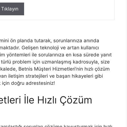
Tıklayın
imini ön planda tutarak, sorunlarınıza anında
tadır. Gelişen teknoloji ve artan kullanıcı
işim yöntemleri ile sorularınıza en kısa sürede yanıt
er türlü problem için uzmanlaşmış kadrosuyla, size
kalede, Betnis Müşteri Hizmetleri’nin hızlı çözüm
n iletişim stratejileri ve başarı hikayeleri gibi
 için doğru adrestesiniz!
tleri İle Hızlı Çözüm
 karşılaştığı sorunları çözüme kavuşturmak için hızlı