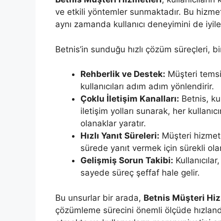
ve etkili yöntemler sunmaktadır. Bu hizme
aynı zamanda kullanıcı deneyimini de iyile
Betnis’in sunduğu hızlı çözüm süreçleri, 
Rehberlik ve Destek:
Müşteri temsil
kullanıcıları adım adım yönlendirir.
Çoklu İletişim Kanalları:
Betnis, kul
iletişim yolları sunarak, her kullanı
olanaklar yaratır.
Hızlı Yanıt Süreleri:
Müşteri hizmetl
sürede yanıt vermek için sürekli ola
Gelişmiş Sorun Takibi:
Kullanıcılar
sayede süreç şeffaf hale gelir.
Bu unsurlar bir arada,
Betnis Müşteri Hiz
çözümleme sürecini önemli ölçüde hızlandır