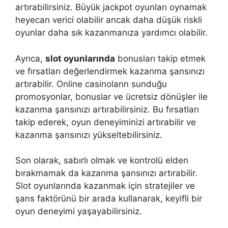
artırabilirsiniz. Büyük jackpot oyunları oynamak
heyecan verici olabilir ancak daha düşük riskli
oyunlar daha sık kazanmanıza yardımcı olabilir.
Ayrıca,
slot oyunlarında
bonusları takip etmek
ve fırsatları değerlendirmek kazanma şansınızı
artırabilir. Online casinoların sunduğu
promosyonlar, bonuslar ve ücretsiz dönüşler ile
kazanma şansınızı artırabilirsiniz. Bu fırsatları
takip ederek, oyun deneyiminizi artırabilir ve
kazanma şansınızı yükseltebilirsiniz.
Son olarak, sabırlı olmak ve kontrolü elden
bırakmamak da kazanma şansınızı artırabilir.
Slot oyunlarında kazanmak için stratejiler ve
şans faktörünü bir arada kullanarak, keyifli bir
oyun deneyimi yaşayabilirsiniz.