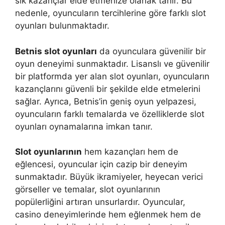
sık kazançlar elde etmenize olanak tanır. Bu
nedenle, oyuncuların tercihlerine göre farklı slot
oyunları bulunmaktadır.
Betnis slot oyunları
da oyunculara güvenilir bir
oyun deneyimi sunmaktadır. Lisanslı ve güvenilir
bir platformda yer alan slot oyunları, oyuncuların
kazançlarını güvenli bir şekilde elde etmelerini
sağlar. Ayrıca, Betnis’in geniş oyun yelpazesi,
oyuncuların farklı temalarda ve özelliklerde slot
oyunları oynamalarına imkan tanır.
Slot oyunlarının
hem kazançları hem de
eğlencesi, oyuncular için cazip bir deneyim
sunmaktadır. Büyük ikramiyeler, heyecan verici
görseller ve temalar, slot oyunlarının
popülerliğini artıran unsurlardır. Oyuncular,
casino deneyimlerinde hem eğlenmek hem de