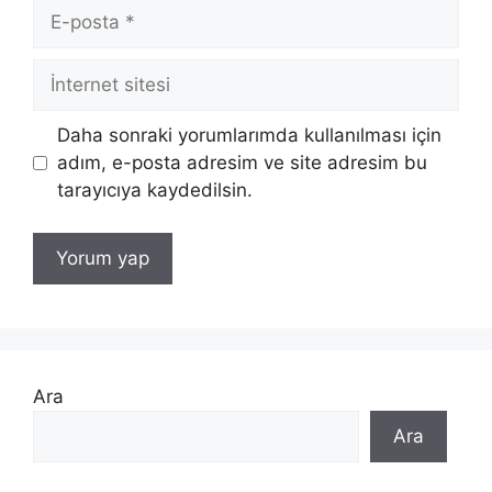
E-
posta
İnternet
sitesi
Daha sonraki yorumlarımda kullanılması için
adım, e-posta adresim ve site adresim bu
tarayıcıya kaydedilsin.
Ara
Ara