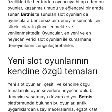
özellikleri ile her türden oyuncuya hitap eden bu
oyunlar, kazanma umudu ve eğlenceyi bir arada
sunar.
Betnis
‘te sunulan slot oyunları da
oyunculara benzersiz bir deneyim sunmak için
sürekli olarak güncellenmekte ve
yenilenmektedir. Oyuncular, en yeni ve en
heyecan verici slot oyunları ile kumarhane
deneyimlerini zenginleştirebilirler.
Yeni slot oyunlarının
kendine özgü temaları
Yeni slot oyunları, çeşitli ve kendine özgü
temaları ile oyun severlere heyecan dolu bir
deneyim yaşatmaya devam ediyor.
Betnis
platformunda bulunan bu oyunlar, antik
uygarlıklardan uzay maceralarına, egzotik tatil