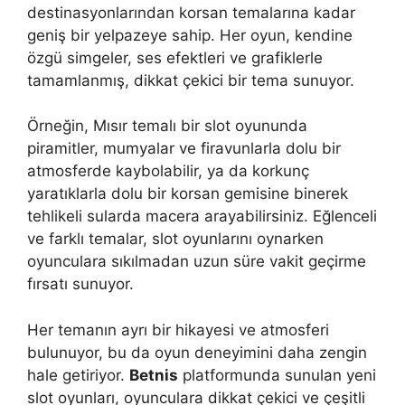
destinasyonlarından korsan temalarına kadar
geniş bir yelpazeye sahip. Her oyun, kendine
özgü simgeler, ses efektleri ve grafiklerle
tamamlanmış, dikkat çekici bir tema sunuyor.
Örneğin, Mısır temalı bir slot oyununda
piramitler, mumyalar ve firavunlarla dolu bir
atmosferde kaybolabilir, ya da korkunç
yaratıklarla dolu bir korsan gemisine binerek
tehlikeli sularda macera arayabilirsiniz. Eğlenceli
ve farklı temalar, slot oyunlarını oynarken
oyunculara sıkılmadan uzun süre vakit geçirme
fırsatı sunuyor.
Her temanın ayrı bir hikayesi ve atmosferi
bulunuyor, bu da oyun deneyimini daha zengin
hale getiriyor.
Betnis
platformunda sunulan yeni
slot oyunları, oyunculara dikkat çekici ve çeşitli