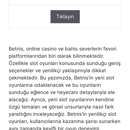
Tıklayın
Betnis, online casino ve bahis severlerin favori
platformlarından biri olarak bilinmektedir.
Özellikle slot oyunları konusunda sunduğu geniş
seçenekler ve yenilikçi yaklaşımıyla dikkat
çekmektedir. Bu yazımızda, Betnis’in yeni slot
oyunlarına odaklanacak ve bu oyunların
sunduğu eğlence ve heyecanı detaylarıyla ele
alacağız. Ayrıca, yeni slot oyunlarının kendine
özgü temaları ve görsel unsurlarıyla nasıl fark
yarattığını inceleyeceğiz. Betnis’in yenilikçi slot
oyunları, kullanıcılarına kazanma şansı sunarken
aynı zamanda keyifli bir oyun deneyimi