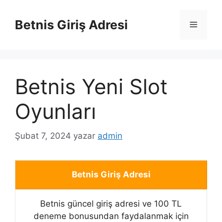
İçeriğe
atla
Betnis Giriş Adresi
Menü
Betnis Yeni Slot
Oyunları
Şubat 7, 2024
yazar
admin
Betnis Giriş Adresi
Betnis güncel giriş adresi ve 100 TL
deneme bonusundan faydalanmak için