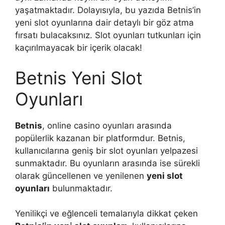
yaşatmaktadır. Dolayısıyla, bu yazıda Betnis’in
yeni slot oyunlarına dair detaylı bir göz atma
fırsatı bulacaksınız. Slot oyunları tutkunları için
kaçırılmayacak bir içerik olacak!
Betnis Yeni Slot
Oyunları
Betnis
, online casino oyunları arasında
popülerlik kazanan bir platformdur. Betnis,
kullanıcılarına geniş bir slot oyunları yelpazesi
sunmaktadır. Bu oyunların arasında ise sürekli
olarak güncellenen ve yenilenen
yeni slot
oyunları
bulunmaktadır.
Yenilikçi ve eğlenceli temalarıyla dikkat çeken