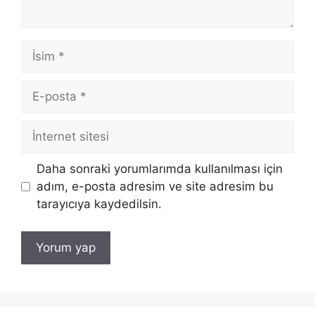
İsim
E-
posta
İnternet
sitesi
Daha sonraki yorumlarımda kullanılması için
adım, e-posta adresim ve site adresim bu
tarayıcıya kaydedilsin.