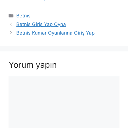
Kategoriler
Betnis
Betnis Giriş Yap Oyna
Betnis Kumar Oyunlarına Giriş Yap
Yorum yapın
Yorum