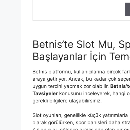
Betnis’te Slot Mu, Sp
Başlayanlar İçin Teme
Betnis platformu, kullanıcılarına birçok f
araya getiriyor. Ancak, bu kadar çok seçen
uygun tercihi yapmak zor olabilir.
Betnis’t
Tavsiyeler
konusunu inceleyerek, hangi 
gerekli bilgilere ulaşabilirsiniz.
Slot oyunları, genellikle küçük yatırımlarl
olarak görülürken, spor bahisleri daha strat
Kullanıcılar, eğlence arayışında olan bir 