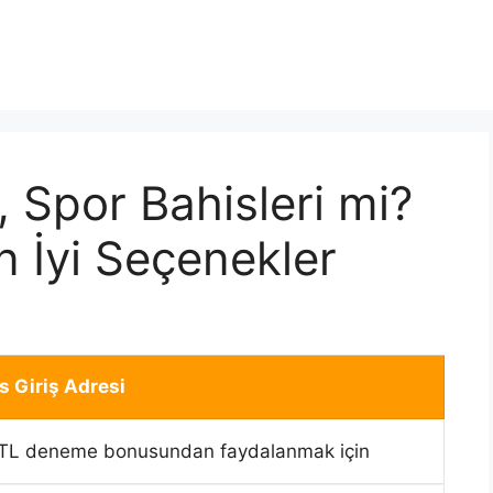
, Spor Bahisleri mi?
En İyi Seçenekler
s Giriş Adresi
00 TL deneme bonusundan faydalanmak için