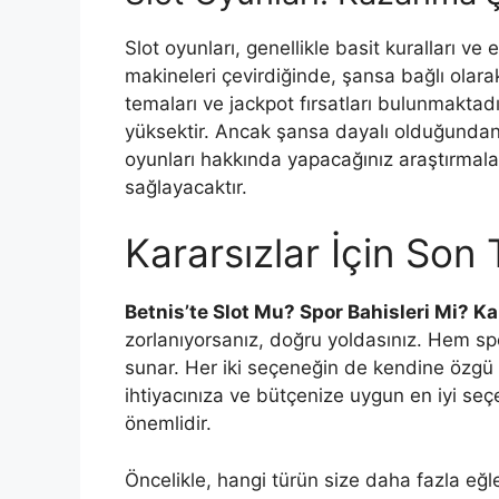
Slot oyunları, genellikle basit kuralları ve
makineleri çevirdiğinde, şansa bağlı olarak 
temaları ve jackpot fırsatları bulunmaktad
yüksektir. Ancak şansa dayalı olduğundan,
oyunları hakkında yapacağınız araştırmalar
sağlayacaktır.
Kararsızlar İçin Son 
Betnis’te Slot Mu? Spor Bahisleri Mi? Ka
zorlanıyorsanız, doğru yoldasınız. Hem spo
sunar. Her iki seçeneğin de kendine özgü a
ihtiyacınıza ve bütçenize uygun en iyi seç
önemlidir.
Öncelikle, hangi türün size daha fazla eğl