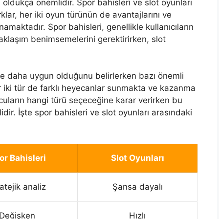
oldukça önemlidir. Spor bahisleri ve slot oyunları
lar, her iki oyun türünün de avantajlarını ve
amaktadır. Spor bahisleri, genellikle kullanıcıların
yaklaşım benimsemelerini gerektirirken, slot
ne daha uygun olduğunu belirlerken bazı önemli
 iki tür de farklı heyecanlar sunmakta ve kazanma
cuların hangi türü seçeceğine karar verirken bu
dir. İşte spor bahisleri ve slot oyunları arasındaki
or Bahisleri
Slot Oyunları
atejik analiz
Şansa dayalı
Değişken
Hızlı