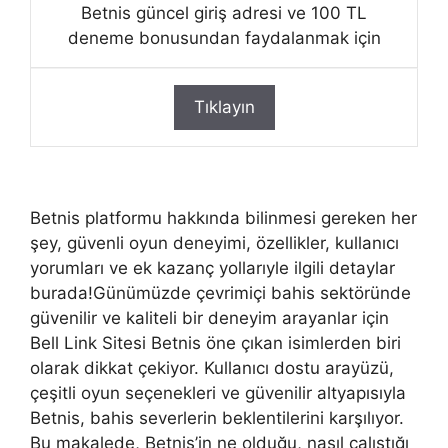
Betnis güncel giriş adresi ve 100 TL
deneme bonusundan faydalanmak için
Tıklayın
Betnis platformu hakkında bilinmesi gereken her
şey, güvenli oyun deneyimi, özellikler, kullanıcı
yorumları ve ek kazanç yollarıyle ilgili detaylar
burada!Günümüzde çevrimiçi bahis sektöründe
güvenilir ve kaliteli bir deneyim arayanlar için
Bell Link Sitesi Betnis öne çıkan isimlerden biri
olarak dikkat çekiyor. Kullanıcı dostu arayüzü,
çeşitli oyun seçenekleri ve güvenilir altyapısıyla
Betnis, bahis severlerin beklentilerini karşılıyor.
Bu makalede, Betnis’in ne olduğu, nasıl çalıştığı