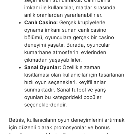
seçenekleri sunulmakta. Canlı bahis
imkanı ile kullanıcılar, maçlar sırasında
anlık oranlardan yararlanabilirler.
Canlı Casino:
Gerçek krupiyelerle
oynama imkanı sunan canlı casino
bölümü, oyunculara gerçek bir casino
deneyimi yaşatır. Burada, oyuncular
kumarhane atmosferini evlerinden
çıkmadan yaşayabilirler.
Sanal Oyunlar:
Özellikle zaman
kısıtlaması olan kullanıcılar için tasarlanan
hızlı oyun seçenekleri, keyifli anlar
sunmaktadır. Sanal futbol ve yarış
oyunları bu kategorideki popüler
seçeneklerdendir.
Betnis, kullanıcıların oyun deneyimlerini artırmak
için düzenli olarak promosyonlar ve bonus