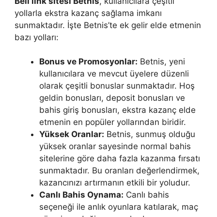
Bell link sitesi Betnis
, kullanıcılara çeşitli
yollarla ekstra kazanç sağlama imkanı
sunmaktadır. İşte Betnis’te ek gelir elde etmenin
bazı yolları:
Bonus ve Promosyonlar:
Betnis, yeni
kullanıcılara ve mevcut üyelere düzenli
olarak çeşitli bonuslar sunmaktadır. Hoş
geldin bonusları, deposit bonusları ve
bahis giriş bonusları, ekstra kazanç elde
etmenin en popüler yollarından biridir.
Yüksek Oranlar:
Betnis, sunmuş olduğu
yüksek oranlar sayesinde normal bahis
sitelerine göre daha fazla kazanma fırsatı
sunmaktadır. Bu oranları değerlendirmek,
kazancınızı artırmanın etkili bir yoludur.
Canlı Bahis Oynama:
Canlı bahis
seçeneği ile anlık oyunlara katılarak, maç