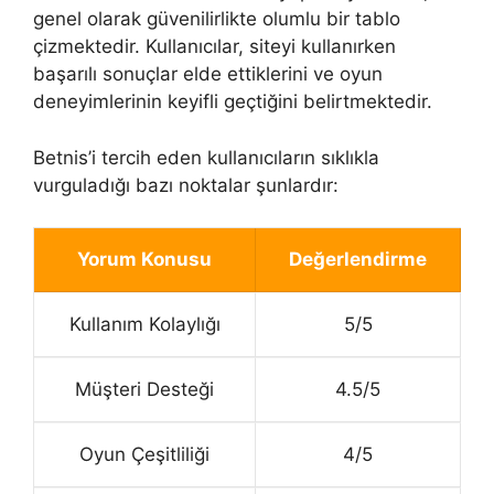
genel olarak güvenilirlikte olumlu bir tablo
çizmektedir. Kullanıcılar, siteyi kullanırken
başarılı sonuçlar elde ettiklerini ve oyun
deneyimlerinin keyifli geçtiğini belirtmektedir.
Betnis’i tercih eden kullanıcıların sıklıkla
vurguladığı bazı noktalar şunlardır:
Yorum Konusu
Değerlendirme
Kullanım Kolaylığı
5/5
Müşteri Desteği
4.5/5
Oyun Çeşitliliği
4/5