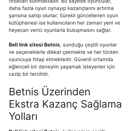
fırsatları sunmaktadır. Bu sayede oyuncular,
daha fazla oyun oynayıp kazançlarını artırma
şansına sahip olurlar. Sürekli güncellenen oyun
kütüphanesi ise kullanıcıların her zaman yeni ve
heyecan verici oyunlarla buluşmasını sağlar.
Bell link sitesi Betnis
, sunduğu çeşitli oyunlar
ve seçeneklerle dikkat çekmekte ve her türden
oyuncuya hitap etmektedir. Güvenli ortamda
eğlenceli bir deneyim yaşamak isteyenler için
cazip bir tercihtir.
Betnis Üzerinden
Ekstra Kazanç Sağlama
Yolları