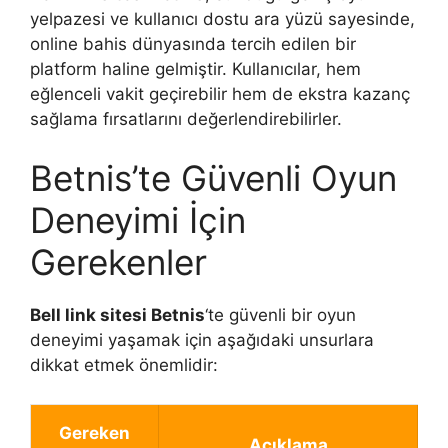
yelpazesi ve kullanıcı dostu ara yüzü sayesinde,
online bahis dünyasında tercih edilen bir
platform haline gelmiştir. Kullanıcılar, hem
eğlenceli vakit geçirebilir hem de ekstra kazanç
sağlama fırsatlarını değerlendirebilirler.
Betnis’te Güvenli Oyun
Deneyimi İçin
Gerekenler
Bell link sitesi Betnis
‘te güvenli bir oyun
deneyimi yaşamak için aşağıdaki unsurlara
dikkat etmek önemlidir:
Gereken
Açıklama