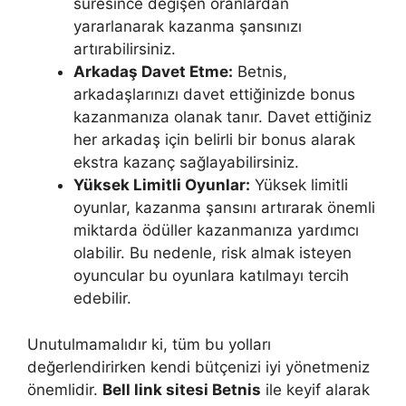
süresince değişen oranlardan
yararlanarak kazanma şansınızı
artırabilirsiniz.
Arkadaş Davet Etme:
Betnis,
arkadaşlarınızı davet ettiğinizde bonus
kazanmanıza olanak tanır. Davet ettiğiniz
her arkadaş için belirli bir bonus alarak
ekstra kazanç sağlayabilirsiniz.
Yüksek Limitli Oyunlar:
Yüksek limitli
oyunlar, kazanma şansını artırarak önemli
miktarda ödüller kazanmanıza yardımcı
olabilir. Bu nedenle, risk almak isteyen
oyuncular bu oyunlara katılmayı tercih
edebilir.
Unutulmamalıdır ki, tüm bu yolları
değerlendirirken kendi bütçenizi iyi yönetmeniz
önemlidir.
Bell link sitesi Betnis
ile keyif alarak