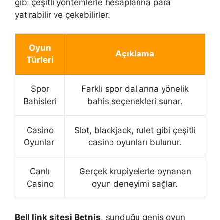
gibi çeşitli yöntemlerle hesaplarına para
yatırabilir ve çekebilirler.
Oyun
Açıklama
Türleri
Spor
Farklı spor dallarına yönelik
Bahisleri
bahis seçenekleri sunar.
Casino
Slot, blackjack, rulet gibi çeşitli
Oyunları
casino oyunları bulunur.
Canlı
Gerçek krupiyelerle oynanan
Casino
oyun deneyimi sağlar.
Bell link sitesi Betnis
, sunduğu geniş oyun