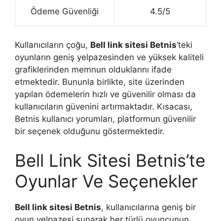
Ödeme Güvenliği
4.5/5
Kullanıcıların çoğu,
Bell link sitesi Betnis
‘teki
oyunların geniş yelpazesinden ve yüksek kaliteli
grafiklerinden memnun olduklarını ifade
etmektedir. Bununla birlikte, site üzerinden
yapılan ödemelerin hızlı ve güvenilir olması da
kullanıcıların güvenini artırmaktadır. Kısacası,
Betnis kullanıcı yorumları, platformun güvenilir
bir seçenek olduğunu göstermektedir.
Bell Link Sitesi Betnis’te
Oyunlar Ve Seçenekler
Bell link sitesi Betnis
, kullanıcılarına geniş bir
oyun yelpazesi sunarak her türlü oyuncunun