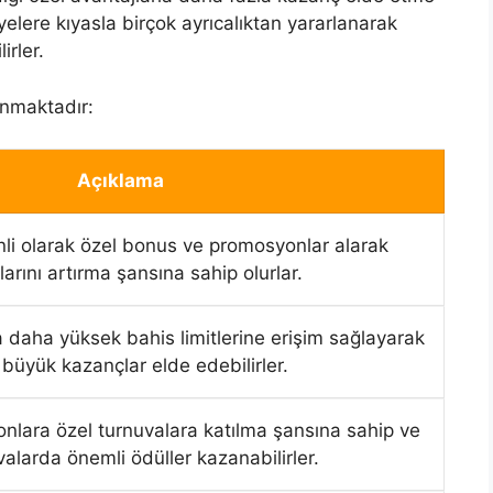
yelere kıyasla birçok ayrıcalıktan yararlanarak
irler.
unmaktadır:
Açıklama
nli olarak özel bonus ve promosyonlar alarak
arını artırma şansına sahip olurlar.
a daha yüksek bahis limitlerine erişim sağlayarak
büyük kazançlar elde edebilirler.
 onlara özel turnuvalara katılma şansına sahip ve
alarda önemli ödüller kazanabilirler.