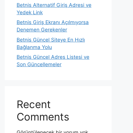
Betnis Alternatif Giriş Adresi ve
Yedek Link
Betnis Giriş Ekranı Açılmıyorsa
Denemen Gerekenler
Betnis Güncel Siteye En Hızlı
Bağlanma Yolu
Betnis Güncel Adres Listesi ve
Son Güncellemeler
Recent
Comments
Görüntülenecek bir yorum yok.