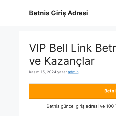
İçeriğe
atla
Betnis Giriş Adresi
VIP Bell Link Betn
ve Kazançlar
Kasım 15, 2024
yazar
admin
Betni
Betnis güncel giriş adresi ve 1