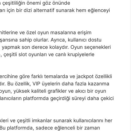
çeşitliliğin önemi göz önünde
rı için bir dizi alternatif sunarak hem eğlenceyi
imitlerine ve özel oyun masalarına erişim
nsına sahip olurlar. Ayrıca, kullanıcı dostu
ş yapmak son derece kolaydır. Oyun seçenekleri
 çeşitli slot oyunları ve canlı krupiyelerle
tercihine göre farklı temalarda ve jackpot özellikli
ır. Bu özellik, VIP üyelerin daha fazla kazanma
yun, yüksek kaliteli grafikler ve akıcı bir oyun
anıcıların platformda geçirdiği süreyi daha çekici
eri ve çeşitli imkanlar sunarak kullanıcılarını her
u platformda, sadece eğlenceli bir zaman