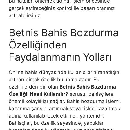
Bu hataları önlemek adına, işlem öncesinde
gerçekleştireceğiniz kontrol ile başarı oranınızı
artırabilirsiniz.
Betnis Bahis Bozdurma
Özelliğinden
Faydalanmanın Yolları
Online bahis dünyasında kullanıcıların rahatlığını
artıran birçok özellik bulunmaktadır. Bu
özelliklerden biri olan
Betnis Bahis Bozdurma
Özelliği: Nasıl Kullanılır?
sorusu, bahisçilere
önemli kolaylıklar sağlar. Bahis bozdurma işlemi,
kazanma şansını artırmak veya riskleri azaltmak
adına kullanılabilecek etkili bir yöntemdir.
Bahisçiler, bu özellik sayesinde, yaptıkları