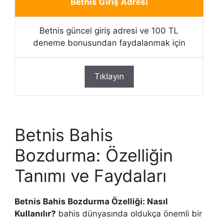
Betnis Giriş Adresi
Betnis güncel giriş adresi ve 100 TL
deneme bonusundan faydalanmak için
Tıklayın
Betnis Bahis
Bozdurma: Özelliğin
Tanımı ve Faydaları
Betnis Bahis Bozdurma Özelliği: Nasıl
Kullanılır?
bahis dünyasında oldukça önemli bir