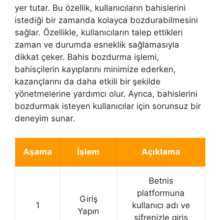
yer tutar. Bu özellik, kullanıcıların bahislerini
istediği bir zamanda kolayca bozdurabilmesini
sağlar. Özellikle, kullanıcıların talep ettikleri
zaman ve durumda esneklik sağlamasıyla
dikkat çeker. Bahis bozdurma işlemi,
bahisçilerin kayıplarını minimize ederken,
kazançlarını da daha etkili bir şekilde
yönetmelerine yardımcı olur. Ayrıca, bahislerini
bozdurmak isteyen kullanıcılar için sorunsuz bir
deneyim sunar.
Aşama
İşlem
Açıklama
Betnis
platformuna
Giriş
1
kullanıcı adı ve
Yapın
şifrenizle giriş