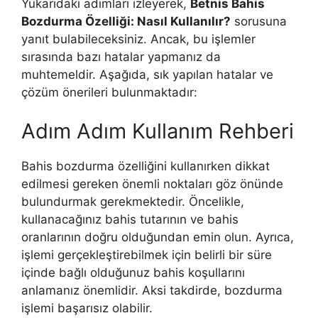
Yukarıdaki adımları izleyerek,
Betnis Bahis
Bozdurma Özelliği: Nasıl Kullanılır?
sorusuna
yanıt bulabileceksiniz. Ancak, bu işlemler
sırasında bazı hatalar yapmanız da
muhtemeldir. Aşağıda, sık yapılan hatalar ve
çözüm önerileri bulunmaktadır:
Adım Adım Kullanım Rehberi
Bahis bozdurma özelliğini kullanırken dikkat
edilmesi gereken önemli noktaları göz önünde
bulundurmak gerekmektedir. Öncelikle,
kullanacağınız bahis tutarının ve bahis
oranlarının doğru olduğundan emin olun. Ayrıca,
işlemi gerçekleştirebilmek için belirli bir süre
içinde bağlı olduğunuz bahis koşullarını
anlamanız önemlidir. Aksi takdirde, bozdurma
işlemi başarısız olabilir.