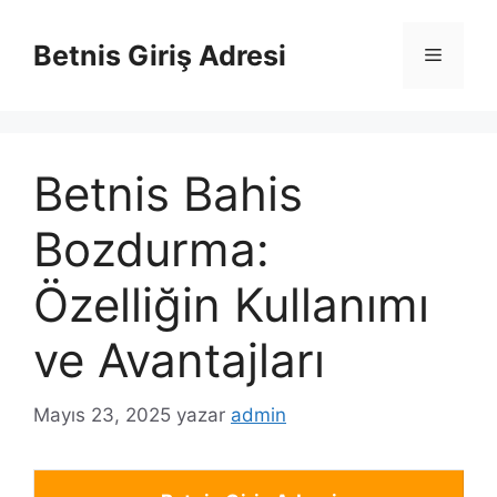
İçeriğe
atla
Betnis Giriş Adresi
Menü
Betnis Bahis
Bozdurma:
Özelliğin Kullanımı
ve Avantajları
Mayıs 23, 2025
yazar
admin