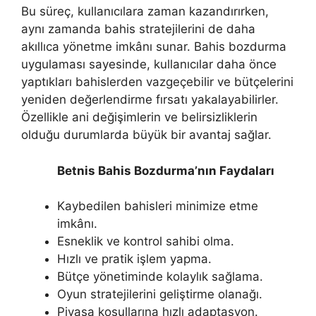
Bu süreç, kullanıcılara zaman kazandırırken,
aynı zamanda bahis stratejilerini de daha
akıllıca yönetme imkânı sunar. Bahis bozdurma
uygulaması sayesinde, kullanıcılar daha önce
yaptıkları bahislerden vazgeçebilir ve bütçelerini
yeniden değerlendirme fırsatı yakalayabilirler.
Özellikle ani değişimlerin ve belirsizliklerin
olduğu durumlarda büyük bir avantaj sağlar.
Betnis Bahis Bozdurma’nın Faydaları
Kaybedilen bahisleri minimize etme
imkânı.
Esneklik ve kontrol sahibi olma.
Hızlı ve pratik işlem yapma.
Bütçe yönetiminde kolaylık sağlama.
Oyun stratejilerini geliştirme olanağı.
Piyasa koşullarına hızlı adaptasyon.