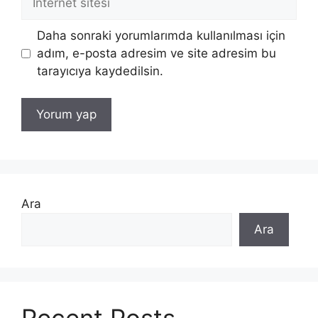
sitesi
Daha sonraki yorumlarımda kullanılması için
adım, e-posta adresim ve site adresim bu
tarayıcıya kaydedilsin.
Ara
Ara