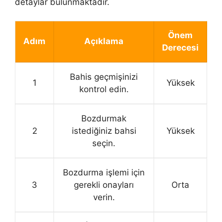
detaylar bulunmaktadır.
Önem
Adım
Açıklama
Derecesi
Bahis geçmişinizi
1
Yüksek
kontrol edin.
Bozdurmak
2
istediğiniz bahsi
Yüksek
seçin.
Bozdurma işlemi için
3
gerekli onayları
Orta
verin.