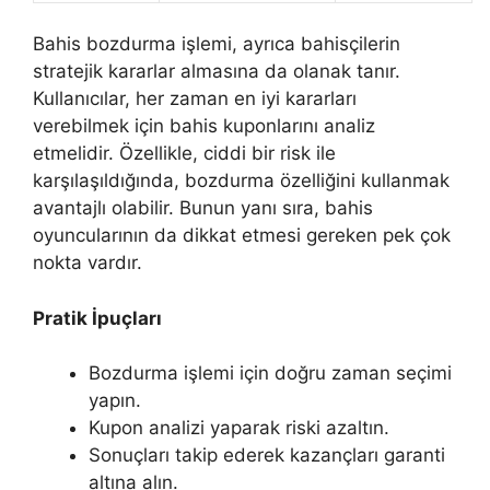
Bahis bozdurma işlemi, ayrıca bahisçilerin
stratejik kararlar almasına da olanak tanır.
Kullanıcılar, her zaman en iyi kararları
verebilmek için bahis kuponlarını analiz
etmelidir. Özellikle, ciddi bir risk ile
karşılaşıldığında, bozdurma özelliğini kullanmak
avantajlı olabilir. Bunun yanı sıra, bahis
oyuncularının da dikkat etmesi gereken pek çok
nokta vardır.
Pratik İpuçları
Bozdurma işlemi için doğru zaman seçimi
yapın.
Kupon analizi yaparak riski azaltın.
Sonuçları takip ederek kazançları garanti
altına alın.