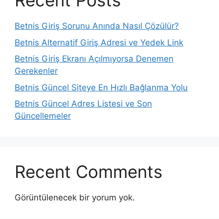
Recent Posts
Betnis Giriş Sorunu Anında Nasıl Çözülür?
Betnis Alternatif Giriş Adresi ve Yedek Link
Betnis Giriş Ekranı Açılmıyorsa Denemen
Gerekenler
Betnis Güncel Siteye En Hızlı Bağlanma Yolu
Betnis Güncel Adres Listesi ve Son
Güncellemeler
Recent Comments
Görüntülenecek bir yorum yok.