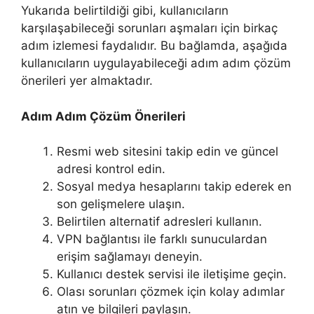
Yukarıda belirtildiği gibi, kullanıcıların
karşılaşabileceği sorunları aşmaları için birkaç
adım izlemesi faydalıdır. Bu bağlamda, aşağıda
kullanıcıların uygulayabileceği adım adım çözüm
önerileri yer almaktadır.
Adım Adım Çözüm Önerileri
Resmi web sitesini takip edin ve güncel
adresi kontrol edin.
Sosyal medya hesaplarını takip ederek en
son gelişmelere ulaşın.
Belirtilen alternatif adresleri kullanın.
VPN bağlantısı ile farklı sunuculardan
erişim sağlamayı deneyin.
Kullanıcı destek servisi ile iletişime geçin.
Olası sorunları çözmek için kolay adımlar
atın ve bilgileri paylaşın.