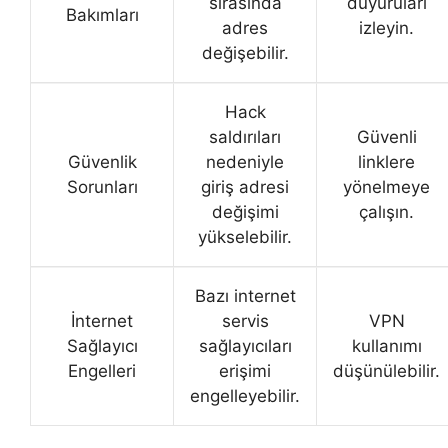
sırasında
duyuruları
Bakımları
adres
izleyin.
değişebilir.
Hack
saldırıları
Güvenli
Güvenlik
nedeniyle
linklere
Sorunları
giriş adresi
yönelmeye
değişimi
çalışın.
yükselebilir.
Bazı internet
İnternet
servis
VPN
Sağlayıcı
sağlayıcıları
kullanımı
Engelleri
erişimi
düşünülebilir.
engelleyebilir.