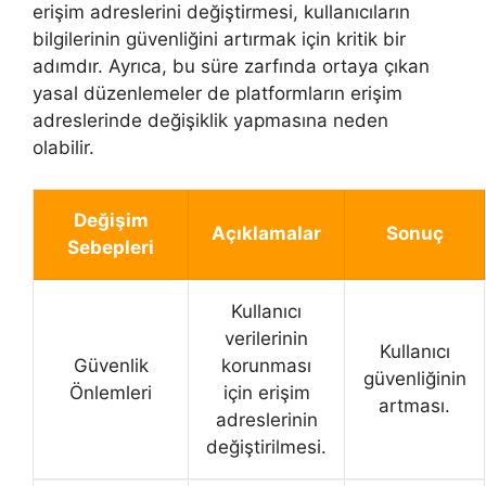
erişim adreslerini değiştirmesi, kullanıcıların
bilgilerinin güvenliğini artırmak için kritik bir
adımdır. Ayrıca, bu süre zarfında ortaya çıkan
yasal düzenlemeler de platformların erişim
adreslerinde değişiklik yapmasına neden
olabilir.
Değişim
Açıklamalar
Sonuç
Sebepleri
Kullanıcı
verilerinin
Kullanıcı
Güvenlik
korunması
güvenliğinin
Önlemleri
için erişim
artması.
adreslerinin
değiştirilmesi.