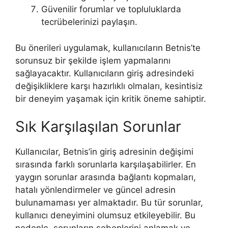
Güvenilir forumlar ve topluluklarda
tecrübelerinizi paylaşın.
Bu önerileri uygulamak, kullanıcıların Betnis’te
sorunsuz bir şekilde işlem yapmalarını
sağlayacaktır. Kullanıcıların giriş adresindeki
değişikliklere karşı hazırlıklı olmaları, kesintisiz
bir deneyim yaşamak için kritik öneme sahiptir.
Sık Karşılaşılan Sorunlar
Kullanıcılar, Betnis’in giriş adresinin değişimi
sırasında farklı sorunlarla karşılaşabilirler. En
yaygın sorunlar arasında bağlantı kopmaları,
hatalı yönlendirmeler ve güncel adresin
bulunamaması yer almaktadır. Bu tür sorunlar,
kullanıcı deneyimini olumsuz etkileyebilir. Bu