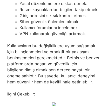
Yasal düzenlemelere dikkat etmek.
Resmi kaynaklardan bilgileri takip etmek.
Giriş adresini sık sık kontrol etmek.
Siber güvenlik önlemleri almak.
Kullanıcı forumlarını incelemek.
VPN kullanarak güvenliği artırmak.
Kullanıcıların bu değişikliklere uyum sağlamak
için bilinçlenmeleri ve proaktif bir yaklaşım
benimsemeleri gerekmektedir. Betnis ve benzeri
platformlarda başarı ve güvenlik için
bilgilendirilmiş olmak son derece hayati bir
öneme sahiptir. Bu sayede, kullanıcı deneyimi
hem güvenilir hem de keyifli hale getirilebilir.
İlgini Çekebilir: