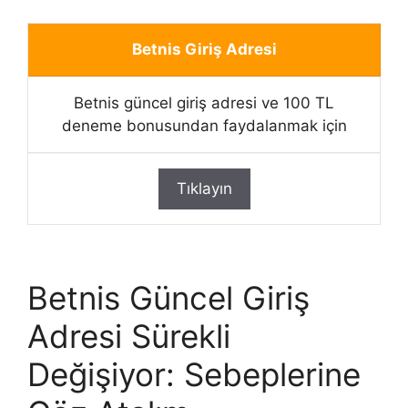
Betnis Giriş Adresi
Betnis güncel giriş adresi ve 100 TL
deneme bonusundan faydalanmak için
Tıklayın
Betnis Güncel Giriş
Adresi Sürekli
Değişiyor: Sebeplerine