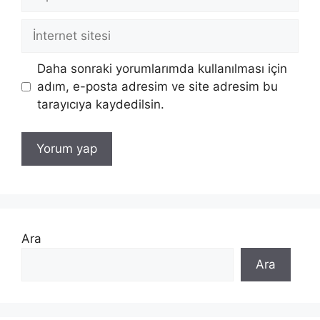
posta
İnternet
sitesi
Daha sonraki yorumlarımda kullanılması için
adım, e-posta adresim ve site adresim bu
tarayıcıya kaydedilsin.
Ara
Ara