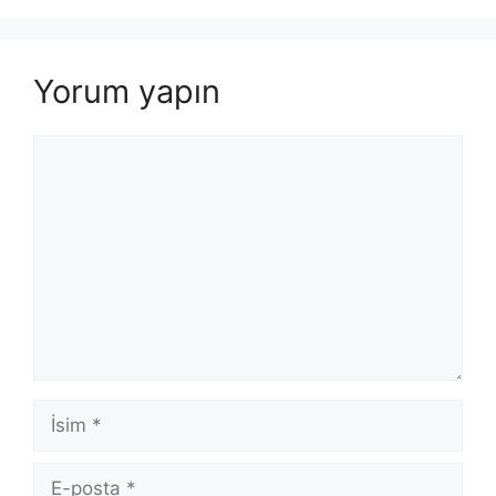
Yorum yapın
Yorum
İsim
E-