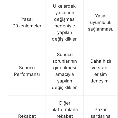
Ülkelerdeki
yasaların
Yasal
Yasal
değişmesi
uyumluluk
Düzenlemeler
nedeniyle
sağlanması.
yapılan
değişiklikler.
Sunucu
sorunlarının
Daha hızlı
Sunucu
giderilmesi
ve stabil
Performansı
amacıyla
erişim
yapılan
deneyimi.
değişiklikler.
Diğer
platformlarla
Pazar
Rekabet
rekabet
şartlarına