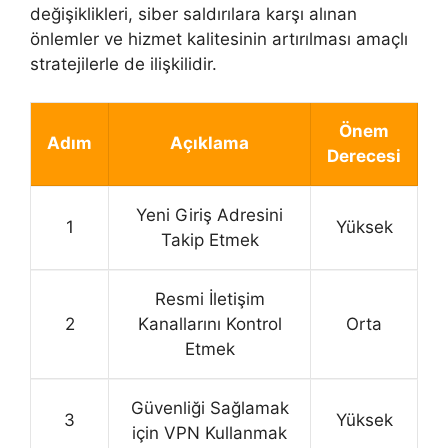
değişiklikleri, siber saldırılara karşı alınan
önlemler ve hizmet kalitesinin artırılması amaçlı
stratejilerle de ilişkilidir.
Önem
Adım
Açıklama
Derecesi
Yeni Giriş Adresini
1
Yüksek
Takip Etmek
Resmi İletişim
2
Kanallarını Kontrol
Orta
Etmek
Güvenliği Sağlamak
3
Yüksek
için VPN Kullanmak