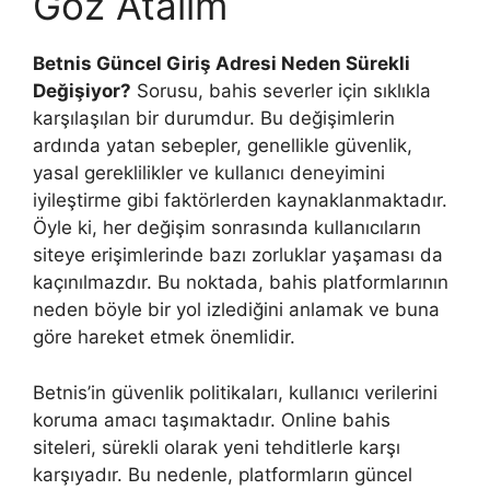
Göz Atalım
Betnis Güncel Giriş Adresi Neden Sürekli
Değişiyor?
Sorusu, bahis severler için sıklıkla
karşılaşılan bir durumdur. Bu değişimlerin
ardında yatan sebepler, genellikle güvenlik,
yasal gereklilikler ve kullanıcı deneyimini
iyileştirme gibi faktörlerden kaynaklanmaktadır.
Öyle ki, her değişim sonrasında kullanıcıların
siteye erişimlerinde bazı zorluklar yaşaması da
kaçınılmazdır. Bu noktada, bahis platformlarının
neden böyle bir yol izlediğini anlamak ve buna
göre hareket etmek önemlidir.
Betnis’in güvenlik politikaları, kullanıcı verilerini
koruma amacı taşımaktadır. Online bahis
siteleri, sürekli olarak yeni tehditlerle karşı
karşıyadır. Bu nedenle, platformların güncel