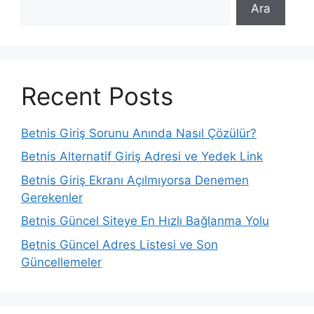
Ara
Recent Posts
Betnis Giriş Sorunu Anında Nasıl Çözülür?
Betnis Alternatif Giriş Adresi ve Yedek Link
Betnis Giriş Ekranı Açılmıyorsa Denemen
Gerekenler
Betnis Güncel Siteye En Hızlı Bağlanma Yolu
Betnis Güncel Adres Listesi ve Son
Güncellemeler