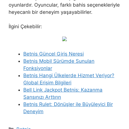
oyunlardır. Oyuncular, farklı bahis seçenekleriyle
heyecanlı bir deneyim yaşayabilirler.
İlgini Çekebilir:
Betnis Güncel Giriş Neresi
Betnis Mobil Sürümde Sunulan
Fonksiyonlar
Betnis Hangi Ülkelerde Hizmet Veriyor?
Global Erişim Bilgileri
Bell Link Jackpot Betnis: Kazanma
Şansınızı Arttırın
Betnis Rulet: Dönüşler ile Büyüleyici Bir
Deneyim
Kategoriler