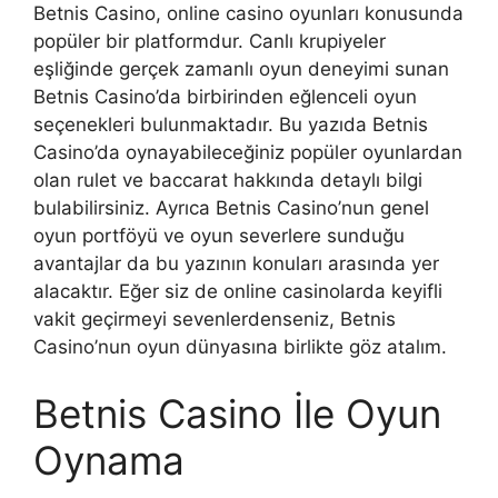
Betnis Casino, online casino oyunları konusunda
popüler bir platformdur. Canlı krupiyeler
eşliğinde gerçek zamanlı oyun deneyimi sunan
Betnis Casino’da birbirinden eğlenceli oyun
seçenekleri bulunmaktadır. Bu yazıda Betnis
Casino’da oynayabileceğiniz popüler oyunlardan
olan rulet ve baccarat hakkında detaylı bilgi
bulabilirsiniz. Ayrıca Betnis Casino’nun genel
oyun portföyü ve oyun severlere sunduğu
avantajlar da bu yazının konuları arasında yer
alacaktır. Eğer siz de online casinolarda keyifli
vakit geçirmeyi sevenlerdenseniz, Betnis
Casino’nun oyun dünyasına birlikte göz atalım.
Betnis Casino İle Oyun
Oynama