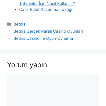
Tahminler İçin Nasıl Kullanılır?
Canlı Rulet Kazanma Taktiği
Kategoriler
Betnis
Betnis Gerçek Paralı Casino Oyunları
Betnis Casino İle Oyun Oynama
Yorum yapın
Yorum