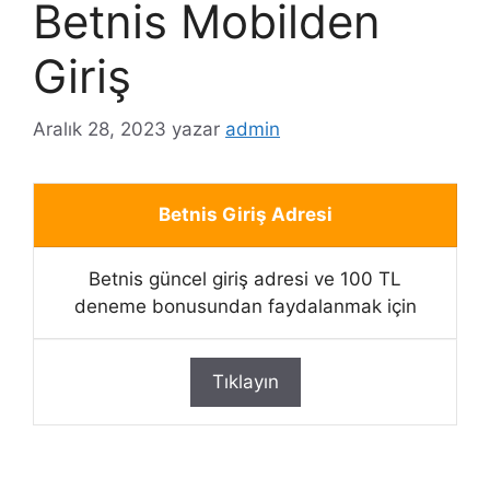
Betnis Mobilden
Giriş
Aralık 28, 2023
yazar
admin
Betnis Giriş Adresi
Betnis güncel giriş adresi ve 100 TL
deneme bonusundan faydalanmak için
Tıklayın