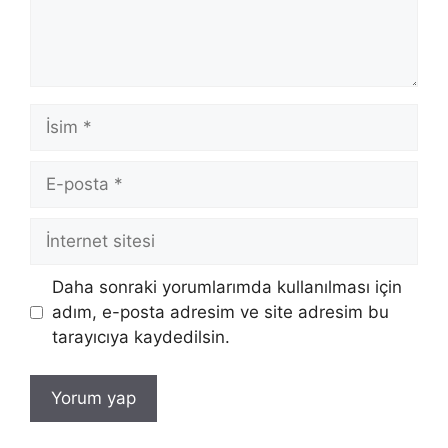
İsim
E-
posta
İnternet
sitesi
Daha sonraki yorumlarımda kullanılması için
adım, e-posta adresim ve site adresim bu
tarayıcıya kaydedilsin.