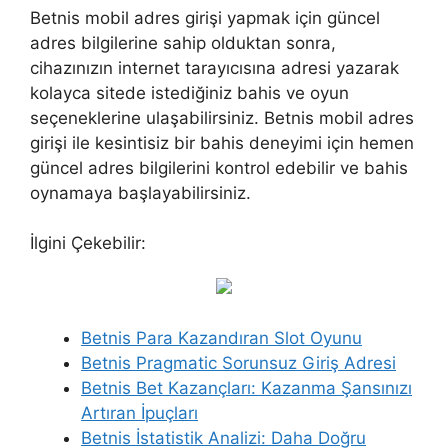
Betnis mobil adres girişi yapmak için güncel
adres bilgilerine sahip olduktan sonra,
cihazınızın internet tarayıcısına adresi yazarak
kolayca sitede istediğiniz bahis ve oyun
seçeneklerine ulaşabilirsiniz. Betnis mobil adres
girişi ile kesintisiz bir bahis deneyimi için hemen
güncel adres bilgilerini kontrol edebilir ve bahis
oynamaya başlayabilirsiniz.
İlgini Çekebilir:
Betnis Para Kazandıran Slot Oyunu
Betnis Pragmatic Sorunsuz Giriş Adresi
Betnis Bet Kazançları: Kazanma Şansınızı
Artıran İpuçları
Betnis İstatistik Analizi: Daha Doğru