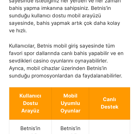
sayesinde istediğiniz her yerden ve her zaman
bahis yapma imkanına sahipsiniz. Betnis’in
sunduğu kullanıcı dostu mobil arayüzü
sayesinde, bahis yapmak artık çok daha kolay
ve hızlı.
Kullanıcılar, Betnis mobil giriş sayesinde tüm
favori spor dallarında canlı bahis yapabilir ve en
sevdikleri casino oyunlarını oynayabilirler.
Ayrıca, mobil cihazlar üzerinden Betnis’in
sunduğu promosyonlardan da faydalanabilirler.
Kullanıcı
Mobil
Canlı
Dostu
Uyumlu
Destek
Arayüz
Oyunlar
Betnis’in
Betnis’in