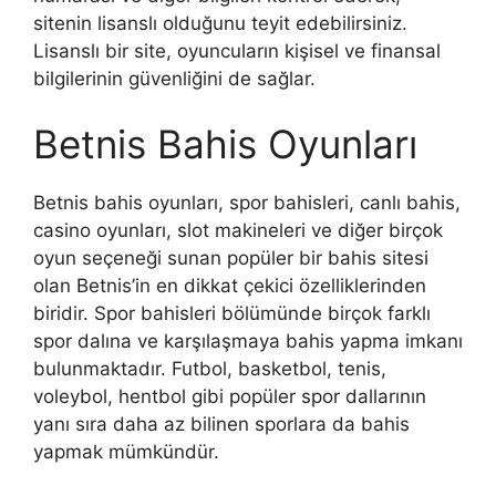
sitenin lisanslı olduğunu teyit edebilirsiniz.
Lisanslı bir site, oyuncuların kişisel ve finansal
bilgilerinin güvenliğini de sağlar.
Betnis Bahis Oyunları
Betnis bahis oyunları, spor bahisleri, canlı bahis,
casino oyunları, slot makineleri ve diğer birçok
oyun seçeneği sunan popüler bir bahis sitesi
olan Betnis’in en dikkat çekici özelliklerinden
biridir. Spor bahisleri bölümünde birçok farklı
spor dalına ve karşılaşmaya bahis yapma imkanı
bulunmaktadır. Futbol, basketbol, tenis, ​​
voleybol, ​​hentbol gibi popüler spor dallarının
yanı sıra daha az bilinen sporlara da bahis
yapmak mümkündür.