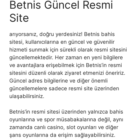
Betnis Güncel Resmi
Site
arıyorsanız, doğru yerdesiniz! Betnis bahis
sitesi, kullanıcılarına en güncel ve güvenilir
hizmeti sunmak için sürekli olarak resmi sitesini
güncellemektedir. Her zaman en yeni bilgilere
ve avantajlara erişebilmek için Betnis’in resmi
sitesini düzenli olarak ziyaret etmenizi öneririz.
Güncel adres bilgilerine ve diğer önemli
güncellemelere sadece resmi site üzerinden
ulaşabilirsiniz.
Betnis’in resmi sitesi üzerinden yalnızca bahis
oyunlarına ve spor müsabakalarına değil, aynı
zamanda canlı casino, slot oyunları ve diğer
şans oyunlarına da erişim sağlayabilirsiniz.