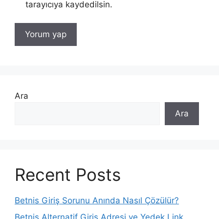
tarayıcıya kaydedilsin.
Ara
Ara
Recent Posts
Betnis Giriş Sorunu Anında Nasıl Çözülür?
Betnis Alternatif Giriş Adresi ve Yedek Link