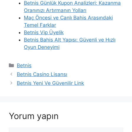
Betnis Günlük Kupon Analizleri: Kazanma
Oranınızı Artırmanın Yolları
Maç Öncesi ve Canlı Bahis Arasındaki
Temel Farklar
Betnis Vip Üyelik
Betnis Bahis Alt Yapısı: Güvenli ve Hızlı
Oyun Deneyimi
Kategoriler
Betnis
Betnis Casino Lisansı
Betnis Yeni Ve Güvenilir Link
Yorum yapın
Yorum