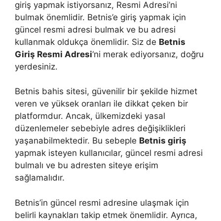
giriş yapmak istiyorsanız, Resmi Adresi’ni
bulmak önemlidir. Betnis’e giriş yapmak için
güncel resmi adresi bulmak ve bu adresi
kullanmak oldukça önemlidir. Siz de
Betnis
Giriş Resmi Adresi
‘ni merak ediyorsanız, doğru
yerdesiniz.
Betnis bahis sitesi, güvenilir bir şekilde hizmet
veren ve yüksek oranları ile dikkat çeken bir
platformdur. Ancak, ülkemizdeki yasal
düzenlemeler sebebiyle adres değişiklikleri
yaşanabilmektedir. Bu sebeple
Betnis giriş
yapmak isteyen kullanıcılar, güncel resmi adresi
bulmalı ve bu adresten siteye erişim
sağlamalıdır.
Betnis’in güncel resmi adresine ulaşmak için
belirli kaynakları takip etmek önemlidir. Ayrıca,