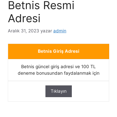
Betnis Resmi
Adresi
Aralık 31, 2023
yazar
admin
Betnis Giriş Adresi
Betnis güncel giriş adresi ve 100 TL
deneme bonusundan faydalanmak için
Tıklayın