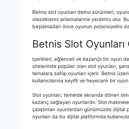
Betnis slot oyunları demo sürümleri, oyunc
olasılıklarını anlamalarına yardımcı olur
başlamadan önce oyunun potansiyelini daha
Betnis Slot Oyunları
içerikleri, eğlenceli ve kazançlı bir oyun
sitelerinde popüler olan slot oyunları, şan
temalara sahip oyunları içerir. Betnis üzer
kullanıcılarına keyifli ve heyecanlı bir oy
Slot oyunları, temelde ekranda dönen simg
kazanç sağlayan oyunlardır. Slot makineleri
çalıştırılan oyunlardan günümüzde dijital 
oyunları da bu dijital platformda kullanıcı