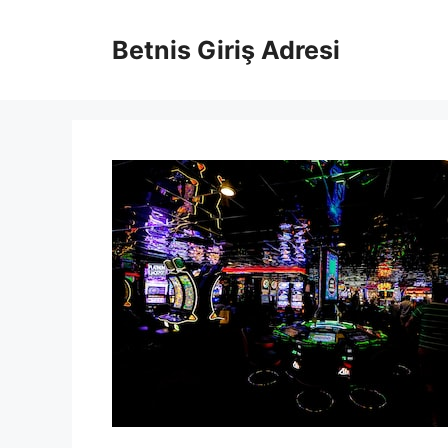
İçeriğe
atla
Betnis Giriş Adresi