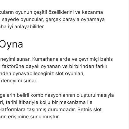
uların oyunun çeşitli özelliklerini ve kazanma
. Bu sayede oyuncular, gerçek parayla oynamaya
 iyi anlayabilirler.
 Oyna
 deneyimi sunar. Kumarhanelerde ve çevrimiçi bahis
s faktörüne dayalı oynanan ve birbirinden farklı
inden oynayabileceğiniz slot oyunları,
un deneyimi sunar.
elerin belirli kombinasyonlarının oluşturulmasıyla
, tarihi itibariyle kollu bir mekanizma ile
platformlara taşınmış durumdadır. Betnis slot
ların erişimine sunulmuştur.