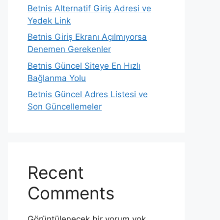
Betnis Alternatif Giriş Adresi ve
Yedek Link
Betnis Giriş Ekranı Açılmıyorsa
Denemen Gerekenler
Betnis Güncel Siteye En Hızlı
Bağlanma Yolu
Betnis Güncel Adres Listesi ve
Son Güncellemeler
Recent
Comments
Görüntülenecek bir yorum yok.