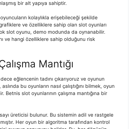
şmış bir alt yapıya sahiptir.
e oyuncuların kolaylıkla erişebileceği şekilde
grafiklere ve özelliklere sahip olan slot oyunları
irçok slot oyunu, demo modunda da oynanabilir.
ını ve hangi özelliklere sahip olduğunu risk
 Çalışma Mantığı
adece eğlencenin tadını çıkarıyoruz ve oyunun
aslında bu oyunların nasıl çalıştığını bilmek, oyun
ir. Betnis slot oyunlarının çalışma mantığına bir
sayı üreticisi bulunur. Bu sistemin adil ve rastgele
mıştır. Her oyun bir algoritma tarafından kontrol