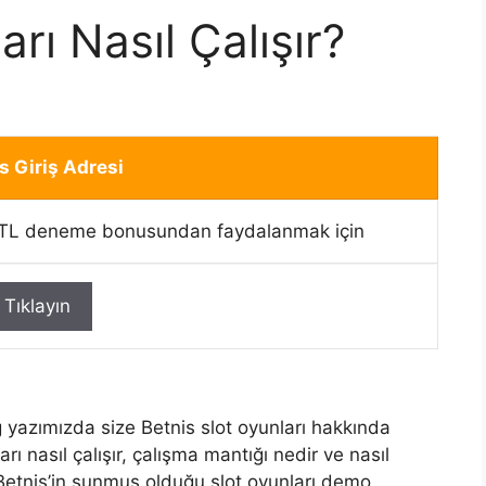
arı Nasıl Çalışır?
s Giriş Adresi
00 TL deneme bonusundan faydalanmak için
Tıklayın
yazımızda size Betnis slot oyunları hakkında
arı nasıl çalışır, çalışma mantığı nedir ve nasıl
, Betnis’in sunmuş olduğu slot oyunları demo