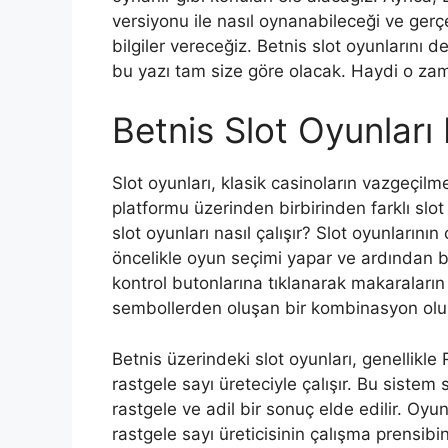
versiyonu ile nasıl oynanabileceği ve ger
bilgiler vereceğiz. Betnis slot oyunlarını 
bu yazı tam size göre olacak. Haydi o zama
Betnis Slot Oyunları 
Slot oyunları, klasik casinoların vazgeçilme
platformu üzerinden birbirinden farklı slo
slot oyunları nasıl çalışır? Slot oyunlarını
öncelikle oyun seçimi yapar ve ardından ba
kontrol butonlarına tıklanarak makaraları
sembollerden oluşan bir kombinasyon olu
Betnis üzerindeki slot oyunları, genellik
rastgele sayı üreteciyle çalışır. Bu sis
rastgele ve adil bir sonuç elde edilir. O
rastgele sayı üreticisinin çalışma prensibin