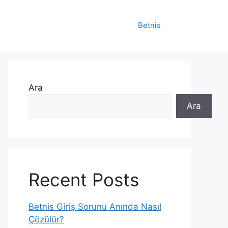
Betnis
Ara
Ara
Recent Posts
Betnis Giriş Sorunu Anında Nasıl
Çözülür?