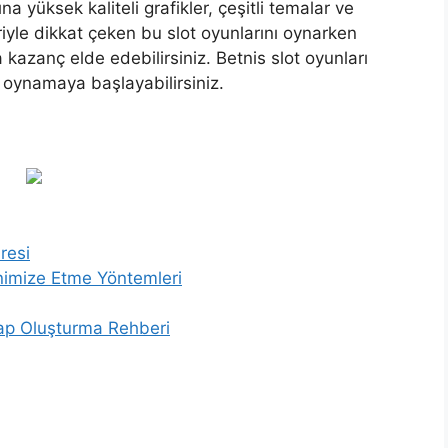
ına yüksek kaliteli grafikler, çeşitli temalar ve
riyle dikkat çeken bu slot oyunlarını oynarken
 kazanç elde edebilirsiniz. Betnis slot oyunları
 oynamaya başlayabilirsiniz.
resi
inimize Etme Yöntemleri
sap Oluşturma Rehberi