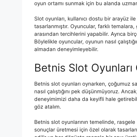
oyun ortamı sunmak için bu alanda uzmanla
Slot oyunları, kullanıcı dostu bir arayüz il
tasarlanmıştır. Oyuncular, farklı temalara, 
arasından tercihlerini yapabilir. Ayrıca b
Böylelikle oyuncular, oyunun nasıl çalıştığ
almadan deneyimleyebilir.
Betnis Slot Oyunları
Betnis slot oyunları oynarken, çoğumuz s
nasıl çalıştığını pek düşünmüyoruz. Ancak, 
deneyimimizi daha da keyifli hale getirebil
göz atalım.
Betnis slot oyunlarının temelinde, rasgele 
sonuçlar üretmesi için özel olarak tasarlan