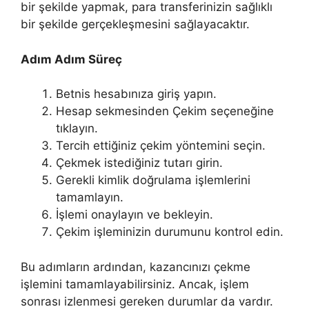
bir şekilde yapmak, para transferinizin sağlıklı
bir şekilde gerçekleşmesini sağlayacaktır.
Adım Adım Süreç
Betnis hesabınıza giriş yapın.
Hesap sekmesinden Çekim seçeneğine
tıklayın.
Tercih ettiğiniz çekim yöntemini seçin.
Çekmek istediğiniz tutarı girin.
Gerekli kimlik doğrulama işlemlerini
tamamlayın.
İşlemi onaylayın ve bekleyin.
Çekim işleminizin durumunu kontrol edin.
Bu adımların ardından, kazancınızı çekme
işlemini tamamlayabilirsiniz. Ancak, işlem
sonrası izlenmesi gereken durumlar da vardır.