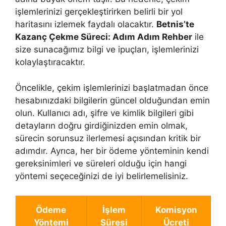
işlemlerinizi gerçekleştirirken belirli bir yol
haritasını izlemek faydalı olacaktır.
Betnis’te
Kazanç Çekme Süreci: Adım Adım Rehber
ile
size sunacağımız bilgi ve ipuçları, işlemlerinizi
kolaylaştıracaktır.
Öncelikle, çekim işlemlerinizi başlatmadan önce
hesabınızdaki bilgilerin güncel olduğundan emin
olun. Kullanıcı adı, şifre ve kimlik bilgileri gibi
detayların doğru girdiğinizden emin olmak,
sürecin sorunsuz ilerlemesi açısından kritik bir
adımdır. Ayrıca, her bir ödeme yönteminin kendi
gereksinimleri ve süreleri olduğu için hangi
yöntemi seçeceğinizi de iyi belirlemelisiniz.
Ödeme
İşlem
Komisyon
Yöntemi
Süresi
Ücreti