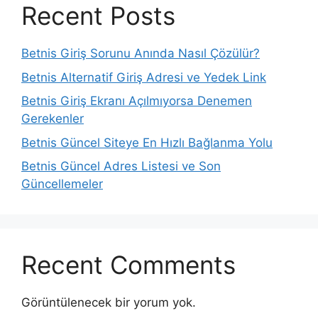
Recent Posts
Betnis Giriş Sorunu Anında Nasıl Çözülür?
Betnis Alternatif Giriş Adresi ve Yedek Link
Betnis Giriş Ekranı Açılmıyorsa Denemen
Gerekenler
Betnis Güncel Siteye En Hızlı Bağlanma Yolu
Betnis Güncel Adres Listesi ve Son
Güncellemeler
Recent Comments
Görüntülenecek bir yorum yok.