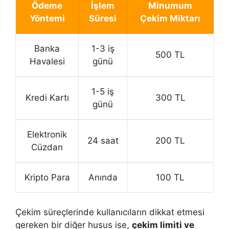
Ödeme
İşlem
Minumum
Yöntemi
Süresi
Çekim Miktarı
Banka
1-3 iş
500 TL
Havalesi
günü
1-5 iş
Kredi Kartı
300 TL
günü
Elektronik
24 saat
200 TL
Cüzdan
Kripto Para
Anında
100 TL
Çekim süreçlerinde kullanıcıların dikkat etmesi
gereken bir diğer husus ise,
çekim limiti ve