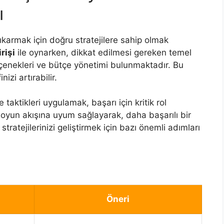
ı
ıkarmak için doğru stratejilere sahip olmak
rişi
ile oynarken, dikkat edilmesi gereken temel
çenekleri ve bütçe yönetimi bulunmaktadır. Bu
izi artırabilir.
 taktikleri uygulamak, başarı için kritik rol
oyun akışına uyum sağlayarak, daha başarılı bir
tratejilerinizi geliştirmek için bazı önemli adımları
Öneri