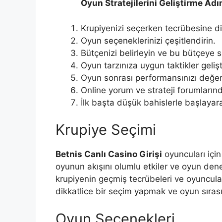
Oyun Stratejilerini Geliştirme Adı
Krupiyenizi seçerken tecrübesine di
Oyun seçeneklerinizi çeşitlendirin.
Bütçenizi belirleyin ve bu bütçeye s
Oyun tarzınıza uygun taktikler gelişti
Oyun sonrası performansınızı değerl
Online yorum ve strateji forumların
İlk başta düşük bahislerle başlayarak
Krupiye Seçimi
Betnis Canlı Casino Girişi
oyuncuları için 
oyunun akışını olumlu etkiler ve oyun deney
krupiyenin geçmiş tecrübeleri ve oyuncular
dikkatlice bir seçim yapmak ve oyun sırasın
Oyun Seçenekleri