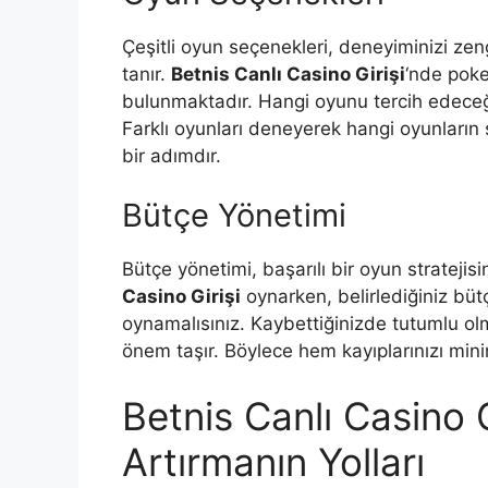
Çeşitli oyun seçenekleri, deneyiminizi zeng
tanır.
Betnis Canlı Casino Girişi
‘nde poke
bulunmaktadır. Hangi oyunu tercih edeceğin
Farklı oyunları deneyerek hangi oyunların
bir adımdır.
Bütçe Yönetimi
Bütçe yönetimi, başarılı bir oyun stratejisi
Casino Girişi
oynarken, belirlediğiniz bütç
oynamalısınız. Kaybettiğinizde tutumlu ol
önem taşır. Böylece hem kayıplarınızı minim
Betnis Canlı Casino G
Artırmanın Yolları