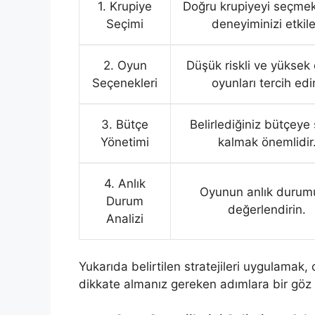
1. Krupiye
Doğru krupiyeyi seçme
Seçimi
deneyiminizi etkile
2. Oyun
Düşük riskli ve yüksek 
Seçenekleri
oyunları tercih edi
3. Bütçe
Belirlediğiniz bütçeye
Yönetimi
kalmak önemlidir
4. Anlık
Oyunun anlık durum
Durum
değerlendirin.
Analizi
Yukarıda belirtilen stratejileri uygulamak,
dikkate almanız gereken adımlara bir göz 