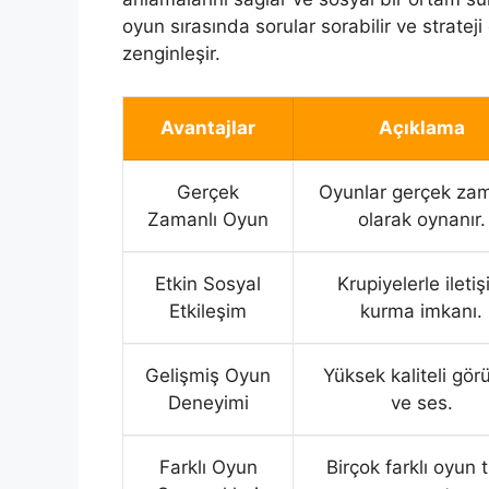
oyun sırasında sorular sorabilir ve stratej
zenginleşir.
Avantajlar
Açıklama
Gerçek
Oyunlar gerçek zam
Zamanlı Oyun
olarak oynanır.
Etkin Sosyal
Krupiyelerle ileti
Etkileşim
kurma imkanı.
Gelişmiş Oyun
Yüksek kaliteli gör
Deneyimi
ve ses.
Farklı Oyun
Birçok farklı oyun 