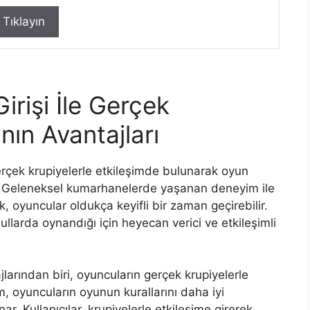
Tıklayın
irişi İle Gerçek
ın Avantajları
erçek krupiyelerle etkileşimde bulunarak oyun
ar. Geleneksel kumarhanelerde yaşanan deneyim ile
ek, oyuncular oldukça keyifli bir zaman geçirebilir.
ullarda oynandığı için heyecan verici ve etkileşimli
jlarından biri, oyuncuların gerçek krupiyelerle
, oyuncuların oyunun kurallarını daha iyi
r. Kullanıcılar, krupiyelerle etkileşime girerek